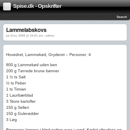
Spise.dk - Opskrifter
Search
Lammelabskovs
jul 31st, 2008 @ 10:01 am › admin
Hovedret, Lammekød, Gryderet – Personer: 4
800 g Lammekød uden ben
200 g Tørrede brune bønner
1 ½ ts Salt
½ ts Peber
1 ts Timian
1 Laurbærblad
3 Store kartofler
150 g Selleri
150 g Gulerødder
3 Løg
Bønnerne lægges i blød natten over i vand. Kødet afpudses og