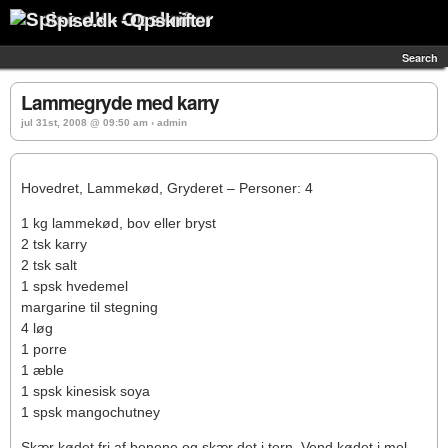
Spise.dk - Opskrifter
Search
Lammegryde med karry
jul 31st, 2008 @ 09:50 am › admin
Hovedret, Lammekød, Gryderet – Personer: 4
1 kg lammekød, bov eller bryst
2 tsk karry
2 tsk salt
1 spsk hvedemel
margarine til stegning
4 løg
1 porre
1 æble
1 spsk kinesisk soya
1 spsk mangochutney
Skær kødet fri af benene og skær det i tern. Vend kødet i mel