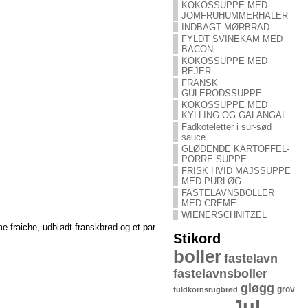
KOKOSSUPPE MED
JOMFRUHUMMERHALER
INDBAGT MØRBRAD
FYLDT SVINEKAM MED
BACON
KOKOSSUPPE MED
REJER
FRANSK
GULERODSSUPPE
KOKOSSUPPE MED
KYLLING OG GALANGAL
Fadkoteletter i sur-sød
sauce
GLØDENDE KARTOFFEL-
PORRE SUPPE
FRISK HVID MAJSSUPPE
MED PURLØG
FASTELAVNSBOLLER
MED CREME
WIENERSCHNITZEL
fraiche, udblødt franskbrød og et par
Stikord
boller
fastelavn
fastelavnsboller
gløgg
grov
fuldkornsrugbrød
Jul