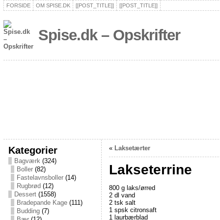
FORSIDE
OM SPISE.DK
[[POST_TITLE]]
[[POST_TITLE]]
Spise.dk – Opskrifter
Kategorier
«
Laksetærter
Bagværk
(324)
Lakseterrine
Boller
(82)
Fastelavnsboller
(14)
Rugbrød
(12)
800 g laks/ørred
Dessert
(1558)
2 dl vand
2 tsk salt
Bradepande Kage
(111)
1 spsk citronsaft
Budding
(7)
1 laurbærblad
Bær
(12)