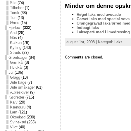
Sild
(74)
Minder om denne opskri
Tilbehør
(1)
Torsk
(38)
Røget laks med avocado
Tun
(13)
Garvet laks med special sovs
Ørred
(15)
Orangegravad laks/ørred med
Indbagt laks
Fjerkræ
(333)
Laksepaté med Limedressing
And
(28)
Gås
(4)
august 1st, 2008 | Kategori:
Laks
Kalkun
(79)
Kylling
(143)
Struds
(27)
Comments are closed.
Grøntsager
(84)
Grønkål
(8)
Hvidkål
(3)
Jul
(106)
Gløgg
(13)
Jule kage
(7)
Jule småkager
(61)
Æbleskiver
(9)
Kødretter
(715)
Kalv
(20)
Kænguru
(4)
Lam
(121)
Oksekød
(230)
Svinekød
(253)
Vildt
(40)