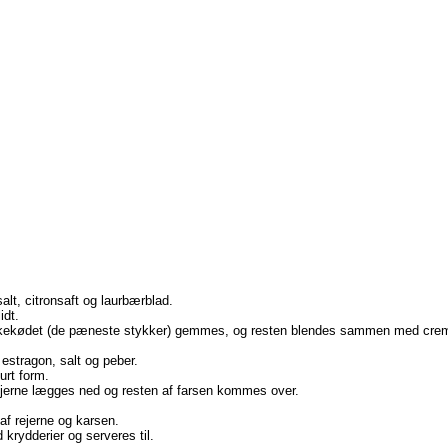
alt, citronsaft og laurbærblad.
idt.
iskekødet (de pæneste stykker) gemmes, og resten blendes sammen med creme 
tragon, salt og peber.
urt form.
rejerne lægges ned og resten af farsen kommes over.
f rejerne og karsen.
rydderier og serveres til.