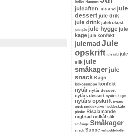
boller
Hummer
jule
juleaften
jule and
dessert
jule drik
jule drink
julefrokost
jule hygge
jule
jule gås
kage
jule konfekt
Jule
julemad
opskrift
jule
jule sild
jule
slik
småkager
jule
snack
Kage
konfekt
kokossuppe
nytår
nytår dessert
nytårs dessert
nytårs kage
nytårs opskrift
nytårs
nøddekurve
nøddeskåle
torsk
Risalamande
påske
rugbrød
rødkål
slik
Småkager
småkage
Suppe
snack
valnøddeboller