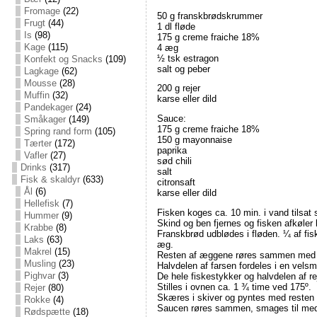
Fromage
(22)
50 g franskbrødskrummer
Frugt
(44)
1 dl fløde
Is
(98)
175 g creme fraiche 18%
Kage
(115)
4 æg
½ tsk estragon
Konfekt og Snacks
(109)
salt og peber
Lagkage
(62)
Mousse
(28)
200 g rejer
Muffin
(32)
karse eller dild
Pandekager
(24)
Sauce:
Småkager
(149)
175 g creme fraiche 18%
Spring rand form
(105)
150 g mayonnaise
Tærter
(172)
paprika
Vafler
(27)
sød chili
Drinks
(317)
salt
Fisk & skaldyr
(633)
citronsaft
Ål
(6)
karse eller dild
Hellefisk
(7)
Fisken koges ca. 10 min. i vand tilsat s
Hummer
(9)
Skind og ben fjernes og fisken afkøler l
Krabbe
(8)
Franskbrød udblødes i fløden. ¼ af f
Laks
(63)
æg.
Makrel
(15)
Resten af æggene røres sammen med es
Musling
(23)
Halvdelen af farsen fordeles i en velsm
Pighvar
(3)
De hele fiskestykker og halvdelen af 
Stilles i ovnen ca. 1 ¾ time ved 175º.
Rejer
(80)
Skæres i skiver og pyntes med resten a
Rokke
(4)
Saucen røres sammen, smages til med k
Rødspætte
(18)