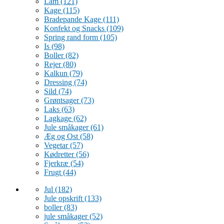
Lam
(121)
Kage
(115)
Bradepande Kage
(111)
Konfekt og Snacks
(109)
Spring rand form
(105)
Is
(98)
Boller
(82)
Rejer
(80)
Kalkun
(79)
Dressing
(74)
Sild
(74)
Grøntsager
(73)
Laks
(63)
Lagkage
(62)
Jule småkager
(61)
Æg og Ost
(58)
Vegetar
(57)
Kødretter
(56)
Fjerkræ
(54)
Frugt
(44)
Jul
(182)
Jule opskrift
(133)
boller
(83)
jule småkager
(52)