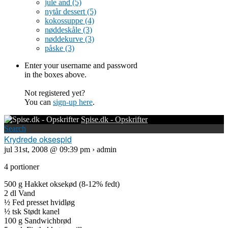
jule and
(5)
nytår dessert
(5)
kokossuppe
(4)
nøddeskåle
(3)
nøddekurve
(3)
påske
(3)
Enter your username and password
in the boxes above.
Not registered yet?
You can
sign-up here
.
Spise.dk - Opskrifter
Search
Krydrede oksespid
jul 31st, 2008 @ 09:39 pm › admin
4 portioner
500 g Hakket oksekød (8-12% fedt)
2 dl Vand
½ Fed presset hvidløg
½ tsk Stødt kanel
100 g Sandwichbrød