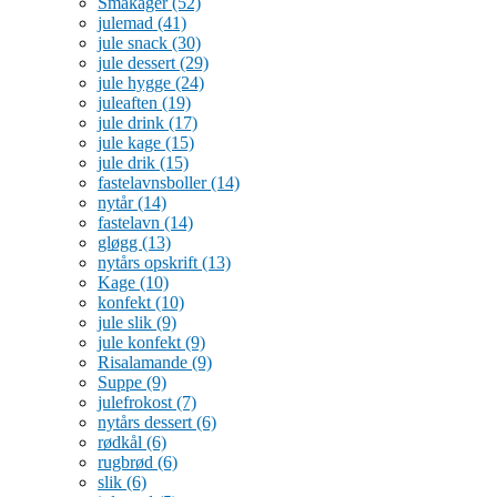
Småkager
(52)
julemad
(41)
jule snack
(30)
jule dessert
(29)
jule hygge
(24)
juleaften
(19)
jule drink
(17)
jule kage
(15)
jule drik
(15)
fastelavnsboller
(14)
nytår
(14)
fastelavn
(14)
gløgg
(13)
nytårs opskrift
(13)
Kage
(10)
konfekt
(10)
jule slik
(9)
jule konfekt
(9)
Risalamande
(9)
Suppe
(9)
julefrokost
(7)
nytårs dessert
(6)
rødkål
(6)
rugbrød
(6)
slik
(6)