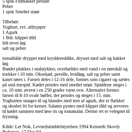
5 spsk Finthakket persille
Peber
1 spsk Smeltet smør
Tilbehør:
Yoghurt, evt. afdryppet
1 Agurk
1 Bdt. klippet dild
lidt revet løg
salt og peber
tomatbåde dryppet med kryddereddike, drysset med salt og hakket
løg
Brødet plukkes i småstykker, overhældes med vand i en røreskål og
trækker i 10 min. Oksekød, persille, hvidløg, salt og peber samt
kanel røres i. Farsen deles i 12-16 dele, formes som cigarer og sættes
på små træspid. Kødet pensles med smeltet smør. Spiddene steges i
ca. 10 min. øverst i en 250 grader varm ovn. Alternativt formes
farsen til 8-10 ovale bøffer, der pensles og steges i 15. min.
Yoghurten smages til og blandes med tern af agurk, der er flækket
og skrabet fri for kerner. Salaten pyntes med klippet dild og serveres
til kødet sammen med løse ris og tomatsalat. Denne ret er velegnet til
frysning.
Kilde: Let Nok, Levnedsmiddelstyrelsen 1994 Kenneth Skovly
Pedersen, 17 Dec 94