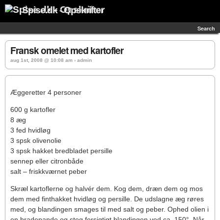
Spise.dk - Opskrifter
Search
Fransk omelet med kartofler
aug 1st, 2008 @ 10:08 am › admin
Æggeretter 4 personer
600 g kartofler
8 æg
3 fed hvidløg
3 spsk olivenolie
3 spsk hakket bredbladet persille
sennep eller citronbåde
salt – friskkværnet peber
Skræl kartoflerne og halvér dem. Kog dem, dræn dem og mos
dem med finthakket hvidløg og persille. De udslagne æg røres
med, og blandingen smages til med salt og peber. Ophed olien i
en bradepande og steg forsigtigt blandingen ved ca. 150°. Når