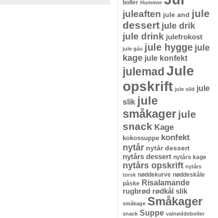
boller
Hummer
jule
juleaften
jule and
dessert
jule drik
jule drink
julefrokost
jule hygge
jule
jule gås
kage
jule konfekt
Jule
julemad
opskrift
jule
jule sild
jule
slik
småkager
jule
snack
Kage
konfekt
kokossuppe
nytår
nytår dessert
nytårs dessert
nytårs kage
nytårs opskrift
nytårs
nøddekurve
nøddeskåle
torsk
Risalamande
påske
rugbrød
rødkål
slik
Småkager
småkage
Suppe
snack
valnøddeboller