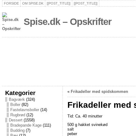
FORSIDE
OM SPISE.DK
[[POST_TITLE]]
[[POST_TITLE]]
Spise.dk – Opskrifter
Kategorier
«
Frikadeller med spidskommen
Bagværk
(324)
Frikadeller med 
Boller
(82)
Fastelavnsboller
(14)
Rugbrød
(12)
Tid: Ca. 40 minutter
Dessert
(1558)
500 g hakket svinekød
Bradepande Kage
(111)
salt
Budding
(7)
peber
Bær
(12)