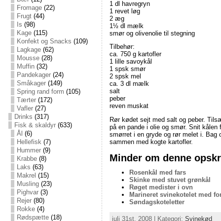
1 dl havregryn
Fromage
(22)
1 revet løg
Frugt
(44)
2 æg
Is
(98)
1½ dl mælk
Kage
(115)
smør og olivenolie til stegning
Konfekt og Snacks
(109)
Tilbehør:
Lagkage
(62)
ca. 750 g kartofler
Mousse
(28)
1 lille savoykål
Muffin
(32)
1 spsk smør
Pandekager
(24)
2 spsk mel
Småkager
(149)
ca. 3 dl mælk
salt
Spring rand form
(105)
peber
Tærter
(172)
reven muskat
Vafler
(27)
Drinks
(317)
Rør kødet sejt med salt og peber. Tilsæ
Fisk & skaldyr
(633)
på en pande i olie og smør. Snit kålen 
Ål
(6)
smørret i en gryde og rør melet i. Bag
Hellefisk
(7)
sammen med kogte kartofler.
Hummer
(9)
Minder om denne opskri
Krabbe
(8)
Laks
(63)
Rosenkål med fars
Makrel
(15)
Skinke med stuvet grønkål
Musling
(23)
Røget medister i ovn
Pighvar
(3)
Marineret svinekotelet med for
Rejer
(80)
Søndagskoteletter
Rokke
(4)
Rødspætte
(18)
juli 31st, 2008 | Kategori:
Svinekød