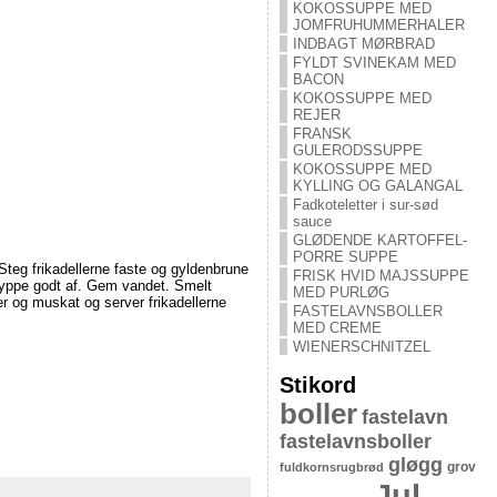
KOKOSSUPPE MED
JOMFRUHUMMERHALER
INDBAGT MØRBRAD
FYLDT SVINEKAM MED
BACON
KOKOSSUPPE MED
REJER
FRANSK
GULERODSSUPPE
KOKOSSUPPE MED
KYLLING OG GALANGAL
Fadkoteletter i sur-sød
sauce
GLØDENDE KARTOFFEL-
PORRE SUPPE
Steg frikadellerne faste og gyldenbrune
FRISK HVID MAJSSUPPE
 dryppe godt af. Gem vandet. Smelt
MED PURLØG
r og muskat og server frikadellerne
FASTELAVNSBOLLER
MED CREME
WIENERSCHNITZEL
Stikord
boller
fastelavn
fastelavnsboller
gløgg
grov
fuldkornsrugbrød
Jul