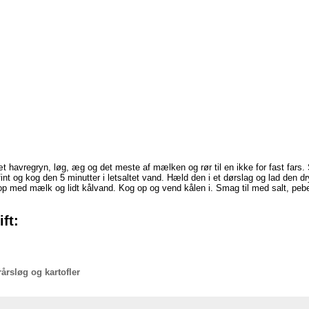
t havregryn, løg, æg og det meste af mælken og rør til en ikke for fast fars. 
fint og kog den 5 minutter i letsaltet vand. Hæld den i et dørslag og lad den
 op med mælk og lidt kålvand. Kog op og vend kålen i. Smag til med salt, pebe
ft:
årsløg og kartofler