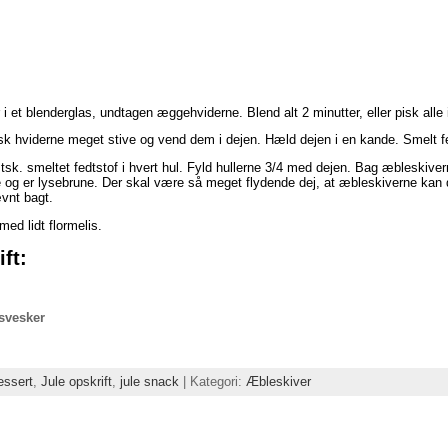
 et blenderglas, undtagen æggehviderne. Blend alt 2 minutter, eller pisk alle 
Pisk hviderne meget stive og vend dem i dejen. Hæld dejen i en kande. Smelt fed
sk. smeltet fedtstof i hvert hul. Fyld hullerne 3/4 med dejen. Bag æbleski
e og er lysebrune. Der skal være så meget flydende dej, at æbleskiverne kan
ævnt bagt.
ed lidt flormelis.
ft:
svesker
essert
,
Jule opskrift
,
jule snack
| Kategori:
Æbleskiver