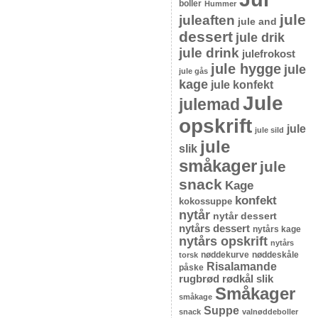
boller
Hummer
jule
juleaften
jule and
dessert
jule drik
jule drink
julefrokost
jule hygge
jule
jule gås
kage
jule konfekt
Jule
julemad
opskrift
jule
jule sild
jule
slik
småkager
jule
snack
Kage
konfekt
kokossuppe
nytår
nytår dessert
nytårs dessert
nytårs kage
nytårs opskrift
nytårs
nøddekurve
nøddeskåle
torsk
Risalamande
påske
rugbrød
rødkål
slik
Småkager
småkage
Suppe
snack
valnøddeboller