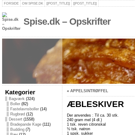
FORSIDE
OM SPISE.DK
[[POST_TITLE]]
[[POST_TITLE]]
Spise.dk – Opskrifter
Kategorier
«
APPELSINTRØFFEL
Bagværk
(324)
ÆBLESKIVER
Boller
(82)
Fastelavnsboller
(14)
Rugbrød
(12)
Der anvendes : Til ca. 30 stk.
Dessert
(1558)
240 gram mel (4 dl.)
1 tsk. reven citronskal
Bradepande Kage
(111)
½ tsk. natron
Budding
(7)
1 spsk. sukker
Bær
(12)