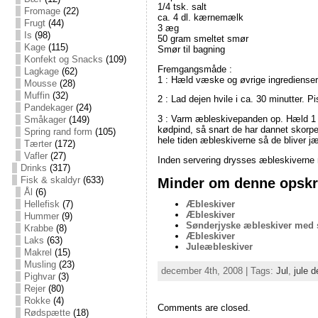
1/4 tsk. salt
Fromage
(22)
ca. 4 dl. kærnemælk
Frugt
(44)
3 æg
Is
(98)
50 gram smeltet smør
Kage
(115)
Smør til bagning
Konfekt og Snacks
(109)
Fremgangsmåde :
Lagkage
(62)
1 : Hæld væske og øvrige ingredienser i
Mousse
(28)
Muffin
(32)
2 : Lad dejen hvile i ca. 30 minutter. 
Pandekager
(24)
3 : Varm æbleskivepanden op. Hæld 1 t
Småkager
(149)
kødpind, så snart de har dannet skorp
Spring rand form
(105)
hele tiden æbleskiverne så de bliver j
Tærter
(172)
Vafler
(27)
Inden servering drysses æbleskiverne m
Drinks
(317)
Minder om denne opskri
Fisk & skaldyr
(633)
Ål
(6)
Æbleskiver
Hellefisk
(7)
Æbleskiver
Hummer
(9)
Sønderjyske æbleskiver med 
Krabbe
(8)
Æbleskiver
Laks
(63)
Juleæbleskiver
Makrel
(15)
Musling
(23)
december 4th, 2008 | Tags:
Jul
,
jule d
Pighvar
(3)
Rejer
(80)
Rokke
(4)
Comments are closed.
Rødspætte
(18)