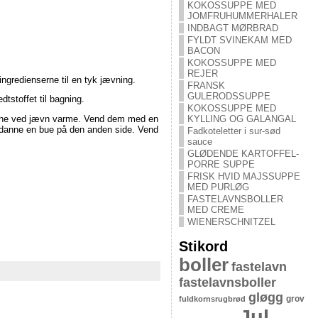
KOKOSSUPPE MED
JOMFRUHUMMERHALER
INDBAGT MØRBRAD
FYLDT SVINEKAM MED
BACON
KOKOSSUPPE MED
REJER
ingredienserne til en tyk jævning.
FRANSK
GULERODSSUPPE
tstoffet til bagning.
KOKOSSUPPE MED
KYLLING OG GALANGAL
verne ved jævn varme. Vend dem med en
 danne en bue på den anden side. Vend
Fadkoteletter i sur-sød
sauce
GLØDENDE KARTOFFEL-
PORRE SUPPE
FRISK HVID MAJSSUPPE
MED PURLØG
FASTELAVNSBOLLER
MED CREME
WIENERSCHNITZEL
Stikord
boller
fastelavn
fastelavnsboller
gløgg
grov
fuldkornsrugbrød
Jul