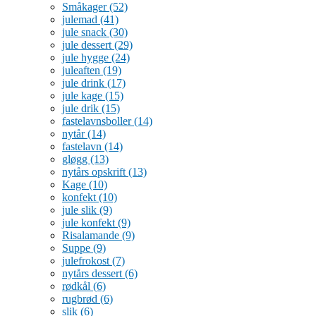
Småkager
(52)
julemad
(41)
jule snack
(30)
jule dessert
(29)
jule hygge
(24)
juleaften
(19)
jule drink
(17)
jule kage
(15)
jule drik
(15)
fastelavnsboller
(14)
nytår
(14)
fastelavn
(14)
gløgg
(13)
nytårs opskrift
(13)
Kage
(10)
konfekt
(10)
jule slik
(9)
jule konfekt
(9)
Risalamande
(9)
Suppe
(9)
julefrokost
(7)
nytårs dessert
(6)
rødkål
(6)
rugbrød
(6)
slik
(6)