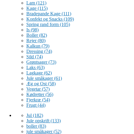
Lam
(121)
Kage
(115)
Bradepande Kage
(111)
Konfekt og Snacks
(109)
Spring rand form
(105)
Is
(98)
Boller
(82)
Rejer
(80)
Kalkun
(79)
Dressing
(74)
Sild
(74)
Grøntsager
(73)
Laks
(63)
Lagkage
(62)
Jule småkager
(61)
Æg og Ost
(58)
Vegetar
(57)
Kødretter
(56)
Fjerkræ
(54)
Frugt
(44)
Jul
(182)
Jule opskrift
(133)
boller
(83)
jule småkager
(52)