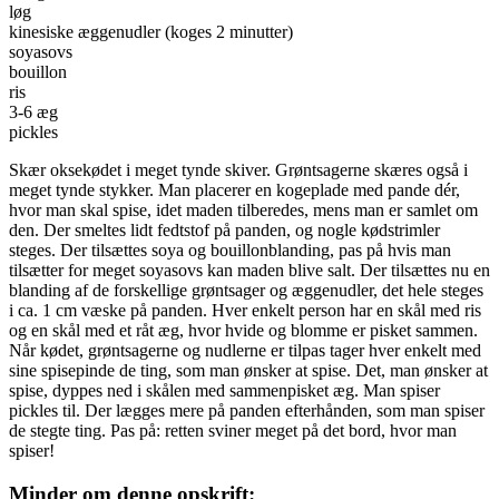
løg
kinesiske æggenudler (koges 2 minutter)
soyasovs
bouillon
ris
3-6 æg
pickles
Skær oksekødet i meget tynde skiver. Grøntsagerne skæres også i
meget tynde stykker. Man placerer en kogeplade med pande dér,
hvor man skal spise, idet maden tilberedes, mens man er samlet om
den. Der smeltes lidt fedtstof på panden, og nogle kødstrimler
steges. Der tilsættes soya og bouillonblanding, pas på hvis man
tilsætter for meget soyasovs kan maden blive salt. Der tilsættes nu en
blanding af de forskellige grøntsager og æggenudler, det hele steges
i ca. 1 cm væske på panden. Hver enkelt person har en skål med ris
og en skål med et råt æg, hvor hvide og blomme er pisket sammen.
Når kødet, grøntsagerne og nudlerne er tilpas tager hver enkelt med
sine spisepinde de ting, som man ønsker at spise. Det, man ønsker at
spise, dyppes ned i skålen med sammenpisket æg. Man spiser
pickles til. Der lægges mere på panden efterhånden, som man spiser
de stegte ting. Pas på: retten sviner meget på det bord, hvor man
spiser!
Minder om denne opskrift: