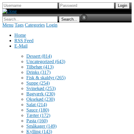
Menu
Tags
Categories
Login
Home
RSS Feed
E-Mail
Dessert
(814)
Uncategorized
(643)
Tilbehør
(413)
Drinks
(317)
Fisk & skaldyr
(265)
Suppe
(254)
Svinekød
(253)
Bagværk
(230)
Oksekød
(230)
Salat
(214)
Sauce
(180)
Tærter
(172)
Pasta
(160)
Småkager
(149)
Kylling
(143)