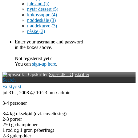
jule and
(5)
nytår dessert
(5)
kokossuppe
(4)
nøddeskåle
(3)
nøddekurve
(3)
påske
(3)
Enter your username and password
in the boxes above.
Not registered yet?
You can
sign-up here
.
Spise.dk - Opskrifter
Search
Sukiyaki
jul 31st, 2008 @ 10:23 pm › admin
3-4 personer
3/4 kg oksekød (evt. cuvettesteg)
2-3 porrer
250 g championer
1 rød og 1 grøn peberfrugt
2-3 gulerødder