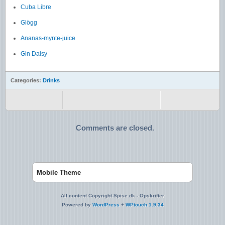
Cuba Libre
Glögg
Ananas-mynte-juice
Gin Daisy
Categories:
Drinks
Comments are closed.
Mobile Theme
All content Copyright Spise.dk - Opskrifter
Powered by
WordPress
+
WPtouch 1.9.34