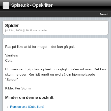
Spise.dk - Opskrifter
Search
Spider
jul 23rd, 2008 @ 10:36 am › admin
Pas på ikke at få for meget – det kan gå galt !!!
Vanilieis
Cola
Put isen i en højt glas og hæld forsigtigt cola’en ud over. Det kan
skumme over! Rør lidt rundt og nyd så din hjemmelavede
“Spider”
Kilde: Per Storm
Minder om denne opskrift:
Rom og cola (Cuba libre)