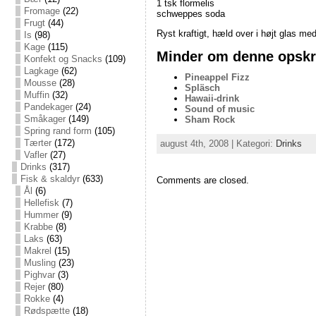
1 tsk flormelis
Fromage
(22)
schweppes soda
Frugt
(44)
Ryst kraftigt, hæld over i højt glas me
Is
(98)
Kage
(115)
Minder om denne opskri
Konfekt og Snacks
(109)
Lagkage
(62)
Pineappel Fizz
Mousse
(28)
Spläsch
Muffin
(32)
Hawaii-drink
Pandekager
(24)
Sound of music
Småkager
(149)
Sham Rock
Spring rand form
(105)
Tærter
(172)
august 4th, 2008 | Kategori:
Drinks
Vafler
(27)
Drinks
(317)
Fisk & skaldyr
(633)
Comments are closed.
Ål
(6)
Hellefisk
(7)
Hummer
(9)
Krabbe
(8)
Laks
(63)
Makrel
(15)
Musling
(23)
Pighvar
(3)
Rejer
(80)
Rokke
(4)
Rødspætte
(18)