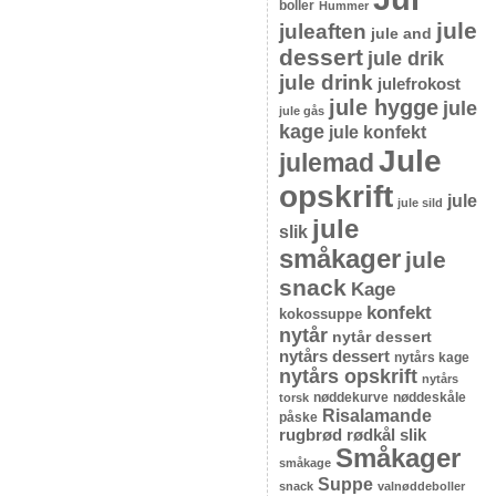
boller
Hummer
jule
juleaften
jule and
dessert
jule drik
jule drink
julefrokost
jule hygge
jule
jule gås
kage
jule konfekt
Jule
julemad
opskrift
jule
jule sild
jule
slik
småkager
jule
snack
Kage
konfekt
kokossuppe
nytår
nytår dessert
nytårs dessert
nytårs kage
nytårs opskrift
nytårs
nøddekurve
nøddeskåle
torsk
Risalamande
påske
rugbrød
rødkål
slik
Småkager
småkage
Suppe
snack
valnøddeboller