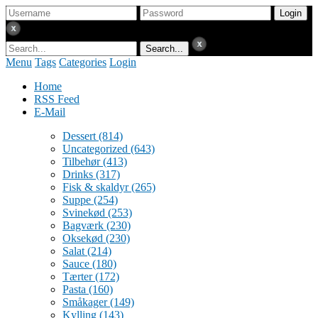
Menu
Tags
Categories
Login
Home
RSS Feed
E-Mail
Dessert
(814)
Uncategorized
(643)
Tilbehør
(413)
Drinks
(317)
Fisk & skaldyr
(265)
Suppe
(254)
Svinekød
(253)
Bagværk
(230)
Oksekød
(230)
Salat
(214)
Sauce
(180)
Tærter
(172)
Pasta
(160)
Småkager
(149)
Kylling
(143)