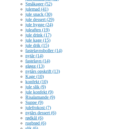
Småkager
(52)
julemad
(41)
jule snack
(30)
jule dessert
(29)
jule hygge
(24)
juleaften
(19)
jule drink
(17)
jule kage
(15)
jule drik
(15)
fastelavnsboller
(14)
nytår
(14)
fastelavn
(14)
gløgg
(13)
nytårs opskrift
(13)
Kage
(10)
konfekt
(10)
jule slik
(9)
jule konfekt
(9)
Risalamande
(9)
Suppe
(9)
julefrokost
(7)
nytårs dessert
(6)
rødkål
(6)
rugbrød
(6)
slik
(6)