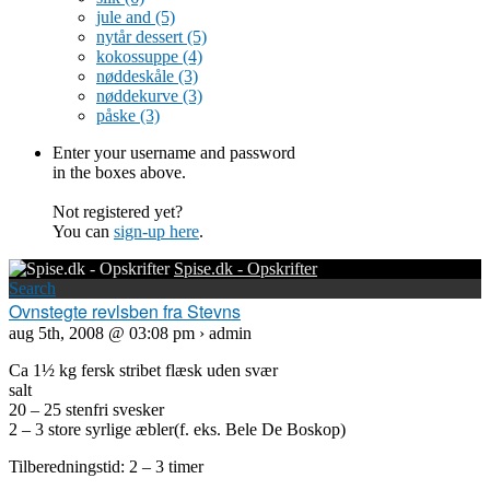
jule and
(5)
nytår dessert
(5)
kokossuppe
(4)
nøddeskåle
(3)
nøddekurve
(3)
påske
(3)
Enter your username and password
in the boxes above.
Not registered yet?
You can
sign-up here
.
Spise.dk - Opskrifter
Search
Ovnstegte revlsben fra Stevns
aug 5th, 2008 @ 03:08 pm › admin
Ca 1½ kg fersk stribet flæsk uden svær
salt
20 – 25 stenfri svesker
2 – 3 store syrlige æbler(f. eks. Bele De Boskop)
Tilberedningstid: 2 – 3 timer