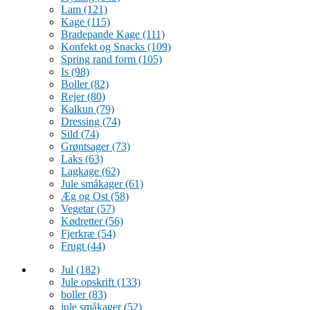
Lam
(121)
Kage
(115)
Bradepande Kage
(111)
Konfekt og Snacks
(109)
Spring rand form
(105)
Is
(98)
Boller
(82)
Rejer
(80)
Kalkun
(79)
Dressing
(74)
Sild
(74)
Grøntsager
(73)
Laks
(63)
Lagkage
(62)
Jule småkager
(61)
Æg og Ost
(58)
Vegetar
(57)
Kødretter
(56)
Fjerkræ
(54)
Frugt
(44)
Jul
(182)
Jule opskrift
(133)
boller
(83)
jule småkager
(52)