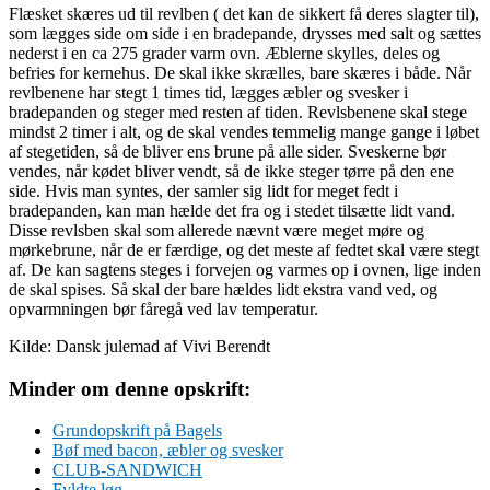
Flæsket skæres ud til revlben ( det kan de sikkert få deres slagter til),
som lægges side om side i en bradepande, drysses med salt og sættes
nederst i en ca 275 grader varm ovn. Æblerne skylles, deles og
befries for kernehus. De skal ikke skrælles, bare skæres i både. Når
revlbenene har stegt 1 times tid, lægges æbler og svesker i
bradepanden og steger med resten af tiden. Revlsbenene skal stege
mindst 2 timer i alt, og de skal vendes temmelig mange gange i løbet
af stegetiden, så de bliver ens brune på alle sider. Sveskerne bør
vendes, når kødet bliver vendt, så de ikke steger tørre på den ene
side. Hvis man syntes, der samler sig lidt for meget fedt i
bradepanden, kan man hælde det fra og i stedet tilsætte lidt vand.
Disse revlsben skal som allerede nævnt være meget møre og
mørkebrune, når de er færdige, og det meste af fedtet skal være stegt
af. De kan sagtens steges i forvejen og varmes op i ovnen, lige inden
de skal spises. Så skal der bare hældes lidt ekstra vand ved, og
opvarmningen bør fåregå ved lav temperatur.
Kilde: Dansk julemad af Vivi Berendt
Minder om denne opskrift:
Grundopskrift på Bagels
Bøf med bacon, æbler og svesker
CLUB-SANDWICH
Fyldte løg