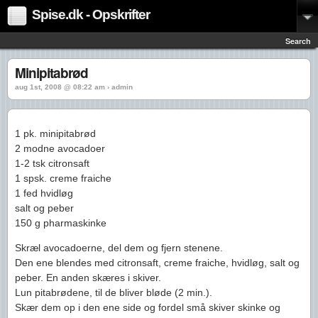
Spise.dk - Opskrifter
Search
Minipitabrød
aug 1st, 2008 @ 08:22 am › admin
1 pk. minipitabrød
2 modne avocadoer
1-2 tsk citronsaft
1 spsk. creme fraiche
1 fed hvidløg
salt og peber
150 g pharmaskinke
Skræl avocadoerne, del dem og fjern stenene.
Den ene blendes med citronsaft, creme fraiche, hvidløg, salt og
peber. En anden skæres i skiver.
Lun pitabrødene, til de bliver bløde (2 min.).
Skær dem op i den ene side og fordel små skiver skinke og