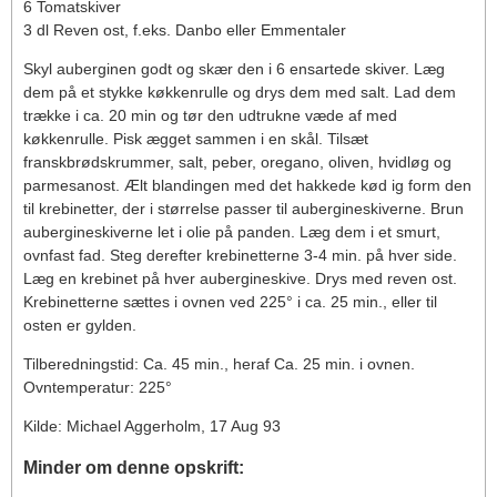
6 Tomatskiver
3 dl Reven ost, f.eks. Danbo eller Emmentaler
Skyl auberginen godt og skær den i 6 ensartede skiver. Læg
dem på et stykke køkkenrulle og drys dem med salt. Lad dem
trække i ca. 20 min og tør den udtrukne væde af med
køkkenrulle. Pisk ægget sammen i en skål. Tilsæt
franskbrødskrummer, salt, peber, oregano, oliven, hvidløg og
parmesanost. Ælt blandingen med det hakkede kød ig form den
til krebinetter, der i størrelse passer til aubergineskiverne. Brun
aubergineskiverne let i olie på panden. Læg dem i et smurt,
ovnfast fad. Steg derefter krebinetterne 3-4 min. på hver side.
Læg en krebinet på hver aubergineskive. Drys med reven ost.
Krebinetterne sættes i ovnen ved 225° i ca. 25 min., eller til
osten er gylden.
Tilberedningstid: Ca. 45 min., heraf Ca. 25 min. i ovnen.
Ovntemperatur: 225°
Kilde: Michael Aggerholm, 17 Aug 93
Minder om denne opskrift: