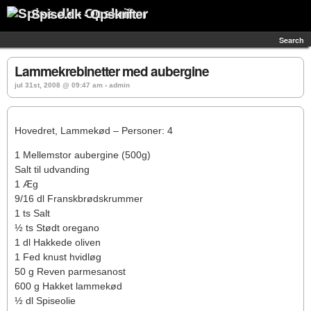
Spise.dk - Opskrifter
Search
Lammekrebinetter med aubergine
jul 31st, 2008 @ 09:47 am › admin
Hovedret, Lammekød – Personer: 4
1 Mellemstor aubergine (500g)
Salt til udvanding
1 Æg
9/16 dl Franskbrødskrummer
1 ts Salt
½ ts Stødt oregano
1 dl Hakkede oliven
1 Fed knust hvidløg
50 g Reven parmesanost
600 g Hakket lammekød
½ dl Spiseolie