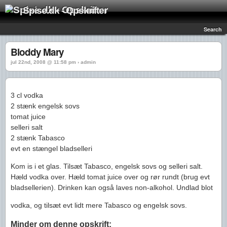
Spise.dk - Opskrifter
Search
Bloddy Mary
jul 22nd, 2008 @ 11:58 pm › admin
3 cl vodka
2 stænk engelsk sovs
tomat juice
selleri salt
2 stænk Tabasco
evt en stængel bladselleri
Kom is i et glas. Tilsæt Tabasco, engelsk sovs og selleri salt.
Hæld vodka over. Hæld tomat juice over og rør rundt (brug evt
bladsellerien). Drinken kan også laves non-alkohol. Undlad blot
vodka, og tilsæt evt lidt mere Tabasco og engelsk sovs.
Minder om denne opskrift: