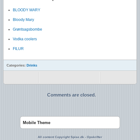
BLOODY MARY
Bloody Mary
Grøntsagsbombe
Vodka coolers
FILUR
Categories:
Drinks
Comments are closed.
Mobile Theme
All content Copyright Spise.dk - Opskrifter