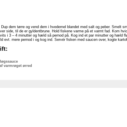
. Dup dem tørre og vend dem i hvedemel blandet med salt og peber. Smelt sm
er side, til de er gyldentbrune. Hold fiskene varme på et varmt fad. Kom hvi
its i 3 – 4 minutter og hæld så pernod på. Kog ind et par minutter og hæld fl
ld evt. mere pernod i og kog ind. Servér fisken med saucen over, kogte kartofl
ft:
løgssauce
f varmrøget ørred