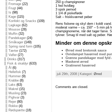
250 g champignoner
Fromage
(22)
1 fed hvidløg
Frugt
(44)
3 spsk pernod
Is
(98)
1 1/4 dl piskefløde
Kage
(115)
Salt – friskkværnet peber
Konfekt og Snacks
(109)
Rens fiskene og skyl dem i koldt vand
Lagkage
(62)
moderat varme – ca. 150° – 5 min på hv
Mousse
(28)
champignonerne, når det tager farve. Sv
Muffin
(32)
tykner. Smag til med salt og peber. Hæ
Pandekager
(24)
Minder om denne opskri
Småkager
(149)
Spring rand form
(105)
Ørred med bretonsk sauce
Tærter
(172)
Ovndampet havørred med pur
Vafler
(27)
Grønne pandekager med fyld a
Drinks
(317)
Maskeret ørred
Fisk & skaldyr
(633)
Gratineret havørred
Ål
(6)
Hellefisk
(7)
juli 29th, 2008 | Kategori:
Ørred
Hummer
(9)
Krabbe
(8)
Laks
(63)
Comments are closed.
Makrel
(15)
Musling
(23)
Pighvar
(3)
Rejer
(80)
Rokke
(4)
Rødspætte
(18)