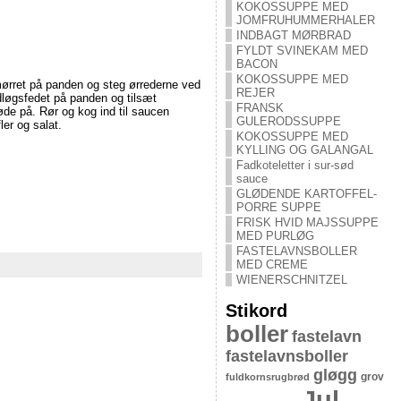
KOKOSSUPPE MED
JOMFRUHUMMERHALER
INDBAGT MØRBRAD
FYLDT SVINEKAM MED
BACON
KOKOSSUPPE MED
ørret på panden og steg ørrederne ved
REJER
dløgsfedet på panden og tilsæt
FRANSK
øde på. Rør og kog ind til saucen
GULERODSSUPPE
er og salat.
KOKOSSUPPE MED
KYLLING OG GALANGAL
Fadkoteletter i sur-sød
sauce
GLØDENDE KARTOFFEL-
PORRE SUPPE
FRISK HVID MAJSSUPPE
MED PURLØG
FASTELAVNSBOLLER
MED CREME
WIENERSCHNITZEL
Stikord
boller
fastelavn
fastelavnsboller
gløgg
grov
fuldkornsrugbrød
Jul