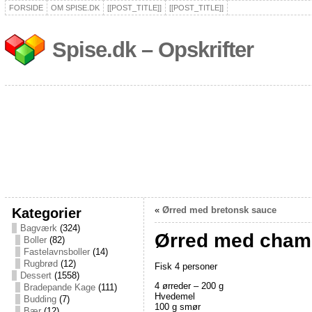
FORSIDE
OM SPISE.DK
[[POST_TITLE]]
[[POST_TITLE]]
Spise.dk – Opskrifter
Kategorier
«
Ørred med bretonsk sauce
Bagværk
(324)
Ørred med cham
Boller
(82)
Fastelavnsboller
(14)
Rugbrød
(12)
Fisk 4 personer
Dessert
(1558)
4 ørreder – 200 g
Bradepande Kage
(111)
Hvedemel
Budding
(7)
100 g smør
Bær
(12)