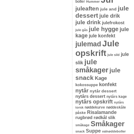
boller
Hummer
jule
juleaften
jule and
dessert
jule drik
jule drink
julefrokost
jule hygge
jule
jule gås
kage
jule konfekt
Jule
julemad
opskrift
jule
jule sild
jule
slik
småkager
jule
snack
Kage
konfekt
kokossuppe
nytår
nytår dessert
nytårs dessert
nytårs kage
nytårs opskrift
nytårs
nøddekurve
nøddeskåle
torsk
Risalamande
påske
rugbrød
rødkål
slik
Småkager
småkage
Suppe
snack
valnøddeboller