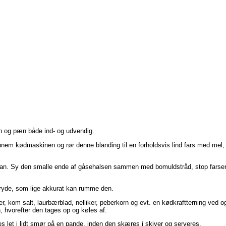
n og pæn både ind- og udvendig.
nnem kødmaskinen og rør denne blanding til en forholdsvis lind fars med mel, 
mian. Sy den smalle ende af gåsehalsen sammen med bomuldstråd, stop farsen
gryde, som lige akkurat kan rumme den.
 kom salt, laurbærblad, nelliker, peberkorn og evt. en kødkraftterning ved og
 hvorefter den tages op og køles af.
es let i lidt smør på en pande, inden den skæres i skiver og serveres.