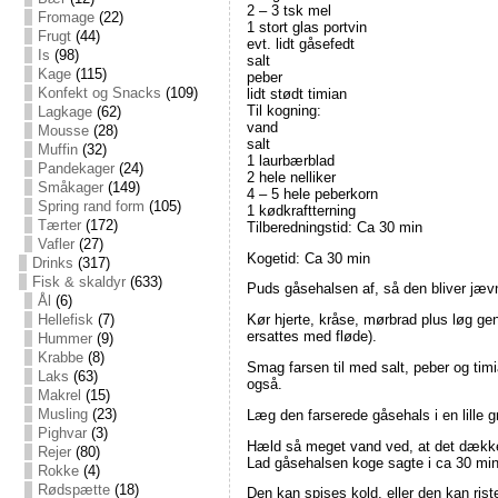
2 – 3 tsk mel
Fromage
(22)
1 stort glas portvin
Frugt
(44)
evt. lidt gåsefedt
Is
(98)
salt
Kage
(115)
peber
Konfekt og Snacks
(109)
lidt stødt timian
Til kogning:
Lagkage
(62)
vand
Mousse
(28)
salt
Muffin
(32)
1 laurbærblad
Pandekager
(24)
2 hele nelliker
Småkager
(149)
4 – 5 hele peberkorn
Spring rand form
(105)
1 kødkraftterning
Tærter
(172)
Tilberedningstid: Ca 30 min
Vafler
(27)
Kogetid: Ca 30 min
Drinks
(317)
Fisk & skaldyr
(633)
Puds gåsehalsen af, så den bliver jæv
Ål
(6)
Hellefisk
(7)
Kør hjerte, kråse, mørbrad plus løg ge
ersattes med fløde).
Hummer
(9)
Krabbe
(8)
Smag farsen til med salt, peber og ti
Laks
(63)
også.
Makrel
(15)
Musling
(23)
Læg den farserede gåsehals i en lille 
Pighvar
(3)
Hæld så meget vand ved, at det dækker,
Rejer
(80)
Lad gåsehalsen koge sagte i ca 30 min,
Rokke
(4)
Rødspætte
(18)
Den kan spises kold, eller den kan rist