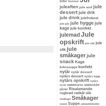
boller
Hummer
jule
juleaften
jule and
dessert
jule drik
jule drink
julefrokost
jule hygge
jule
jule gås
kage
jule konfekt
Jule
julemad
opskrift
jule
jule sild
jule
slik
småkager
jule
snack
Kage
konfekt
kokossuppe
nytår
nytår dessert
nytårs dessert
nytårs kage
nytårs opskrift
nytårs
nøddekurve
nøddeskåle
torsk
Risalamande
påske
rugbrød
rødkål
slik
Småkager
småkage
Suppe
snack
valnøddeboller