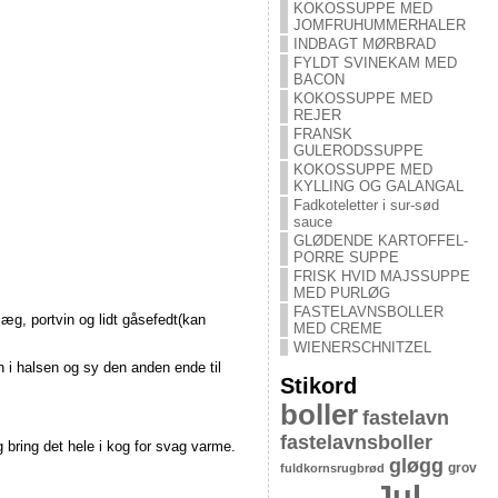
KOKOSSUPPE MED
JOMFRUHUMMERHALER
INDBAGT MØRBRAD
FYLDT SVINEKAM MED
BACON
KOKOSSUPPE MED
REJER
FRANSK
GULERODSSUPPE
KOKOSSUPPE MED
KYLLING OG GALANGAL
Fadkoteletter i sur-sød
sauce
GLØDENDE KARTOFFEL-
PORRE SUPPE
FRISK HVID MAJSSUPPE
MED PURLØG
FASTELAVNSBOLLER
æg, portvin og lidt gåsefedt(kan
MED CREME
WIENERSCHNITZEL
 i halsen og sy den anden ende til
Stikord
boller
fastelavn
fastelavnsboller
 bring det hele i kog for svag varme.
gløgg
grov
fuldkornsrugbrød
Jul