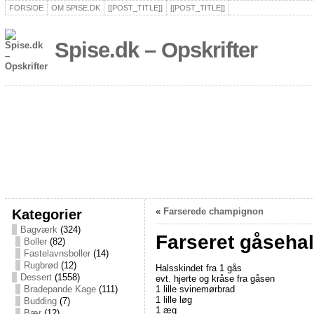
FORSIDE
OM SPISE.DK
[[POST_TITLE]]
[[POST_TITLE]]
Spise.dk – Opskrifter
Kategorier
«
Farserede champignon
Bagværk
(324)
Farseret gåseha
Boller
(82)
Fastelavnsboller
(14)
Rugbrød
(12)
Halsskindet fra 1 gås
Dessert
(1558)
evt. hjerte og kråse fra gåsen
1 lille svinemørbrad
Bradepande Kage
(111)
1 lille løg
Budding
(7)
1 æg
Bær
(12)