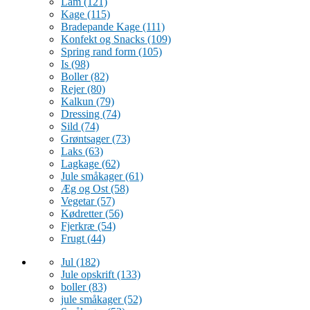
Lam
(121)
Kage
(115)
Bradepande Kage
(111)
Konfekt og Snacks
(109)
Spring rand form
(105)
Is
(98)
Boller
(82)
Rejer
(80)
Kalkun
(79)
Dressing
(74)
Sild
(74)
Grøntsager
(73)
Laks
(63)
Lagkage
(62)
Jule småkager
(61)
Æg og Ost
(58)
Vegetar
(57)
Kødretter
(56)
Fjerkræ
(54)
Frugt
(44)
Jul
(182)
Jule opskrift
(133)
boller
(83)
jule småkager
(52)