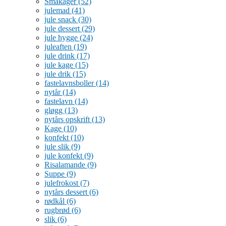
Småkager
(52)
julemad
(41)
jule snack
(30)
jule dessert
(29)
jule hygge
(24)
juleaften
(19)
jule drink
(17)
jule kage
(15)
jule drik
(15)
fastelavnsboller
(14)
nytår
(14)
fastelavn
(14)
gløgg
(13)
nytårs opskrift
(13)
Kage
(10)
konfekt
(10)
jule slik
(9)
jule konfekt
(9)
Risalamande
(9)
Suppe
(9)
julefrokost
(7)
nytårs dessert
(6)
rødkål
(6)
rugbrød
(6)
slik
(6)