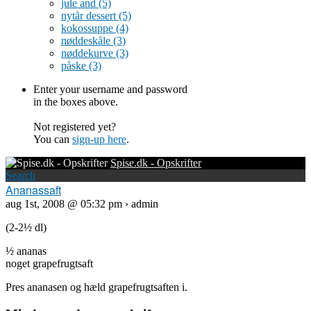
jule and
(5)
nytår dessert
(5)
kokossuppe
(4)
nøddeskåle
(3)
nøddekurve
(3)
påske
(3)
Enter your username and password
in the boxes above.
Not registered yet?
You can
sign-up here
.
Spise.dk - Opskrifter
Search
Ananassaft
aug 1st, 2008 @ 05:32 pm › admin
(2-2½ dl)
½ ananas
noget grapefrugtsaft
Pres ananasen og hæld grapefrugtsaften i.