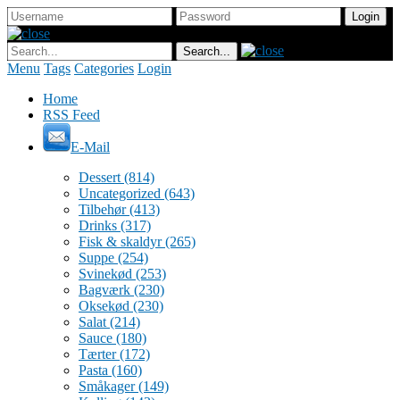
Menu
Tags
Categories
Login
Home
RSS Feed
E-Mail
Dessert
(814)
Uncategorized
(643)
Tilbehør
(413)
Drinks
(317)
Fisk & skaldyr
(265)
Suppe
(254)
Svinekød
(253)
Bagværk
(230)
Oksekød
(230)
Salat
(214)
Sauce
(180)
Tærter
(172)
Pasta
(160)
Småkager
(149)