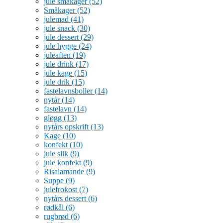
jule småkager
(52)
Småkager
(52)
julemad
(41)
jule snack
(30)
jule dessert
(29)
jule hygge
(24)
juleaften
(19)
jule drink
(17)
jule kage
(15)
jule drik
(15)
fastelavnsboller
(14)
nytår
(14)
fastelavn
(14)
gløgg
(13)
nytårs opskrift
(13)
Kage
(10)
konfekt
(10)
jule slik
(9)
jule konfekt
(9)
Risalamande
(9)
Suppe
(9)
julefrokost
(7)
nytårs dessert
(6)
rødkål
(6)
rugbrød
(6)