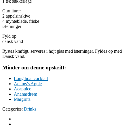
1 tsk sukkerlage
Garniture:
2 appelsinskive
4 mynteblade, friske
isterninger
Fyld op:
dansk vand
Rystes kraftigt, serveres i højt glas med isterninger. Fyldes op med
Dansk vand.
Minder om denne opskrift:
Long boat cocktail
Adams’s Apple
Acapulco
Ananasdrøm
Margirita
Categories:
Drinks