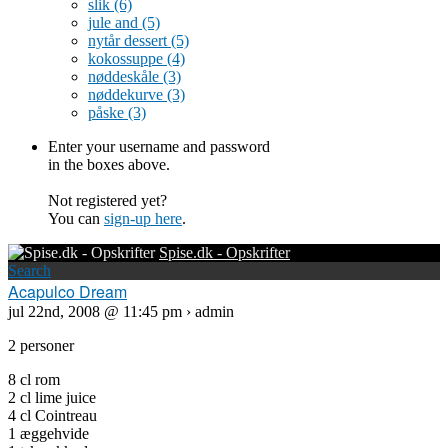
slik
(6)
jule and
(5)
nytår dessert
(5)
kokossuppe
(4)
nøddeskåle
(3)
nøddekurve
(3)
påske
(3)
Enter your username and password
in the boxes above.
Not registered yet?
You can
sign-up here
.
Spise.dk - Opskrifter
Search
Acapulco Dream
jul 22nd, 2008 @ 11:45 pm › admin
2 personer
8 cl rom
2 cl lime juice
4 cl Cointreau
1 æggehvide