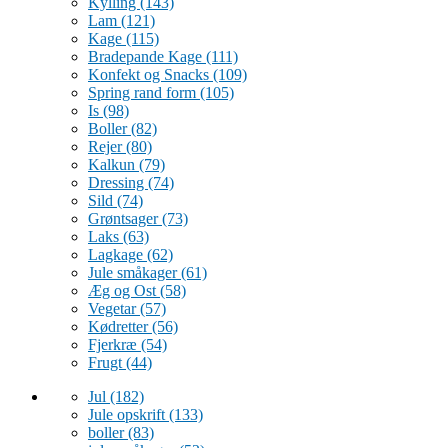
Kylling
(143)
Lam
(121)
Kage
(115)
Bradepande Kage
(111)
Konfekt og Snacks
(109)
Spring rand form
(105)
Is
(98)
Boller
(82)
Rejer
(80)
Kalkun
(79)
Dressing
(74)
Sild
(74)
Grøntsager
(73)
Laks
(63)
Lagkage
(62)
Jule småkager
(61)
Æg og Ost
(58)
Vegetar
(57)
Kødretter
(56)
Fjerkræ
(54)
Frugt
(44)
Jul
(182)
Jule opskrift
(133)
boller
(83)