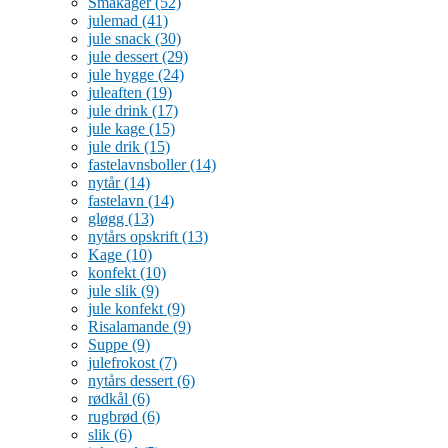
Småkager
(52)
julemad
(41)
jule snack
(30)
jule dessert
(29)
jule hygge
(24)
juleaften
(19)
jule drink
(17)
jule kage
(15)
jule drik
(15)
fastelavnsboller
(14)
nytår
(14)
fastelavn
(14)
gløgg
(13)
nytårs opskrift
(13)
Kage
(10)
konfekt
(10)
jule slik
(9)
jule konfekt
(9)
Risalamande
(9)
Suppe
(9)
julefrokost
(7)
nytårs dessert
(6)
rødkål
(6)
rugbrød
(6)
slik
(6)