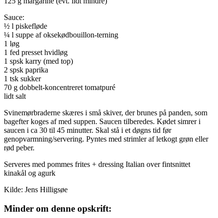
125 g margarine (evt. lidt mindre)
Sauce:
½ l piskefløde
¼ l suppe af oksekødbouillon-terning
1 løg
1 fed presset hvidløg
1 spsk karry (med top)
2 spsk paprika
1 tsk sukker
70 g dobbelt-koncentreret tomatpuré
lidt salt
Svinemørbraderne skæres i små skiver, der brunes på panden, som
bagefter koges af med suppen. Saucen tilberedes. Kødet simrer i
saucen i ca 30 til 45 minutter. Skal stå i et døgns tid før
genopvarmning/servering. Pyntes med strimler af letkogt grøn eller
rød peber.
Serveres med pommes frites + dressing Italian over fintsnittet
kinakål og agurk
Kilde: Jens Hilligsøe
Minder om denne opskrift: