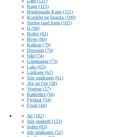
Lam
(121)
Kage
(115)
Bradepande Kage
(111)
Konfekt og Snacks
(109)
Spring rand form
(105)
Is
(98)
Boller
(82)
Rejer
(80)
Kalkun
(79)
Dressing
(74)
Sild
(74)
Grøntsager
(73)
Laks
(63)
Lagkage
(62)
Jule småkager
(61)
Æg og Ost
(58)
Vegetar
(57)
Kødretter
(56)
Fjerkræ
(54)
Frugt
(44)
Jul
(182)
Jule opskrift
(133)
boller
(83)
jule småkager
(52)