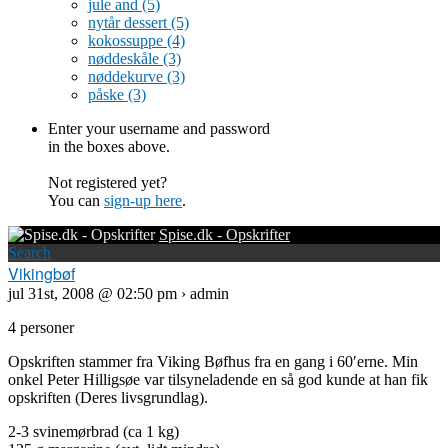
jule and
(5)
nytår dessert
(5)
kokossuppe
(4)
nøddeskåle
(3)
nøddekurve
(3)
påske
(3)
Enter your username and password
in the boxes above.
Not registered yet?
You can
sign-up here
.
Spise.dk - Opskrifter
Search
Vikingbøf
jul 31st, 2008 @ 02:50 pm › admin
4 personer
Opskriften stammer fra Viking Bøfhus fra en gang i 60′erne. Min
onkel Peter Hilligsøe var tilsyneladende en så god kunde at han fik
opskriften (Deres livsgrundlag).
2-3 svinemørbrad (ca 1 kg)