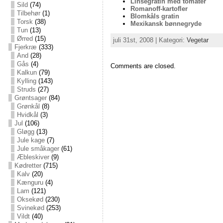
Linsegratin med tomater
Sild
(74)
Romanoff-kartofler
Tilbehør
(1)
Blomkåls gratin
Torsk
(38)
Mexikansk bønnegryde
Tun
(13)
Ørred
(15)
juli 31st, 2008 | Kategori:
Vegetar
Fjerkræ
(333)
And
(28)
Gås
(4)
Comments are closed.
Kalkun
(79)
Kylling
(143)
Struds
(27)
Grøntsager
(84)
Grønkål
(8)
Hvidkål
(3)
Jul
(106)
Gløgg
(13)
Jule kage
(7)
Jule småkager
(61)
Æbleskiver
(9)
Kødretter
(715)
Kalv
(20)
Kænguru
(4)
Lam
(121)
Oksekød
(230)
Svinekød
(253)
Vildt
(40)