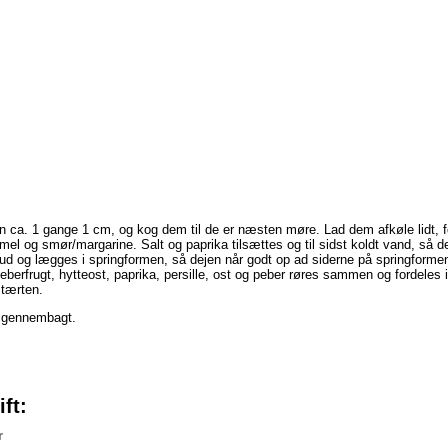
n ca. 1 gange 1 cm, og kog dem til de er næsten møre. Lad dem afkøle lidt, fo
l og smør/margarine. Salt og paprika tilsættes og til sidst koldt vand, så d
 ud og lægges i springformen, så dejen når godt op ad siderne på springform
peberfrugt, hytteost, paprika, persille, ost og peber røres sammen og fordele
tærten.
g gennembagt.
ft:
r