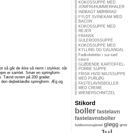
KOKOSSUPPE MED
JOMFRUHUMMERHALER
INDBAGT MØRBRAD
FYLDT SVINEKAM MED
BACON
KOKOSSUPPE MED
REJER
FRANSK
GULERODSSUPPE
KOKOSSUPPE MED
KYLLING OG GALANGAL
Fadkoteletter i sur-sød
sauce
GLØDENDE KARTOFFEL-
r så går de ikke så nemt i stykker, når
PORRE SUPPE
ejen er samlet. Smør en springform
FRISK HVID MAJSSUPPE
en. Tænd ovnen på 200 grader.
MED PURLØG
s i den dejbeklædte springform. Æg og
FASTELAVNSBOLLER
MED CREME
WIENERSCHNITZEL
Stikord
boller
fastelavn
fastelavnsboller
gløgg
grov
fuldkornsrugbrød
Jul