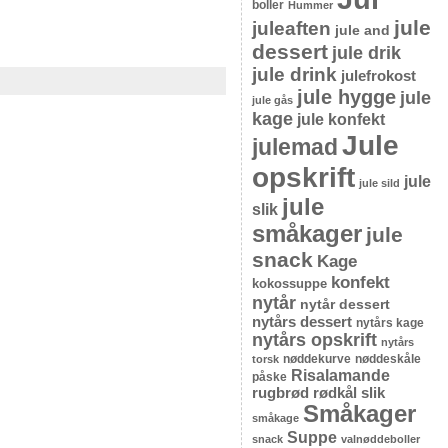
boller
Hummer
jule
juleaften
jule and
dessert
jule drik
jule drink
julefrokost
jule hygge
jule
jule gås
kage
jule konfekt
Jule
julemad
opskrift
jule
jule sild
jule
slik
småkager
jule
snack
Kage
konfekt
kokossuppe
nytår
nytår dessert
nytårs dessert
nytårs kage
nytårs opskrift
nytårs
nøddekurve
nøddeskåle
torsk
Risalamande
påske
rugbrød
rødkål
slik
Småkager
småkage
Suppe
snack
valnøddeboller