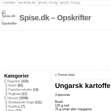
FORSIDE
OM SPISE.DK
[[POST_TITLE]]
[[POST_TITLE]]
Spise.dk – Opskrifter
Kategorier
«
Tomat tatar
Bagværk
(324)
Ungarsk kartoffe
Boller
(82)
Fastelavnsboller
(14)
Rugbrød
(12)
3 personer
Dessert
(1558)
Bund:
Bradepande Kage
(111)
125 g mel
Budding
(7)
75 g smør eller margarine
Bær
(12)