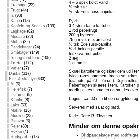
4 – 5 spsk koldt vand
Fromage
(22)
½ tsk salt
Frugt
(44)
½ tsk Edelsuess-paprika
Is
(98)
Kage
(115)
Fyld:
3-4-store faste kartofler
Konfekt og Snacks
(109)
1 rod peberfrugt
Lagkage
(62)
200 g hytteost
Mousse
(28)
75 g revet mozarellaost
Muffin
(32)
½ tsk Edelsüss-paprika
Pandekager
(24)
½ dl hakket persille
Småkager
(149)
friskkværnet peber
Spring rand form
(105)
2 æg
1 dl mælk
Tærter
(172)
Vafler
(27)
Skræl kartoflerne og skær dem ud i ter
Drinks
(317)
fyldet røres sammen. Imens smuldres me
Fisk & skaldyr
(633)
(diameter på 20 – 25 cm). Dejen rulles
Ål
(6)
Peberfrugten skæres i tern. Kartofler, 
Hellefisk
(7)
mælk piskes sammen og hældes over 
Hummer
(9)
Bages i ca. 30 min til den er gylden o
Krabbe
(8)
Laks
(63)
Serveres med salat og brød.
Makrel
(15)
Musling
(23)
Kilde: Dorte R. Thyssen
Pighvar
(3)
Minder om denne opskri
Rejer
(80)
Rokke
(4)
Dildpandekage med rodfrugte
Rødspætte
(18)