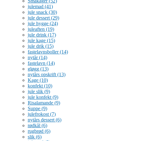
Småkager
(52)
julemad
(41)
jule snack
(30)
jule dessert
(29)
jule hygge
(24)
juleaften
(19)
jule drink
(17)
jule kage
(15)
jule drik
(15)
fastelavnsboller
(14)
nytår
(14)
fastelavn
(14)
gløgg
(13)
nytårs opskrift
(13)
Kage
(10)
konfekt
(10)
jule slik
(9)
jule konfekt
(9)
Risalamande
(9)
Suppe
(9)
julefrokost
(7)
nytårs dessert
(6)
rødkål
(6)
rugbrød
(6)
slik
(6)