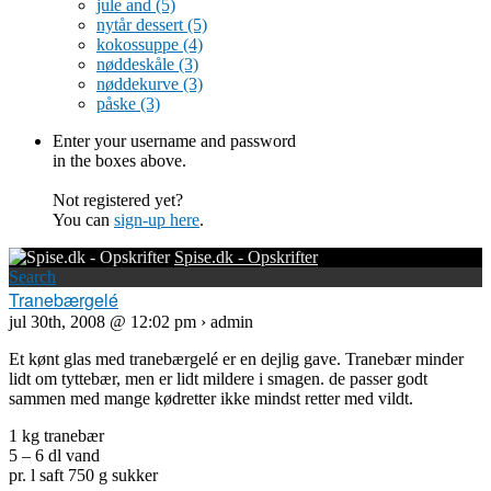
jule and
(5)
nytår dessert
(5)
kokossuppe
(4)
nøddeskåle
(3)
nøddekurve
(3)
påske
(3)
Enter your username and password
in the boxes above.
Not registered yet?
You can
sign-up here
.
Spise.dk - Opskrifter
Search
Tranebærgelé
jul 30th, 2008 @ 12:02 pm › admin
Et kønt glas med tranebærgelé er en dejlig gave. Tranebær minder
lidt om tyttebær, men er lidt mildere i smagen. de passer godt
sammen med mange kødretter ikke mindst retter med vildt.
1 kg tranebær
5 – 6 dl vand
pr. l saft 750 g sukker