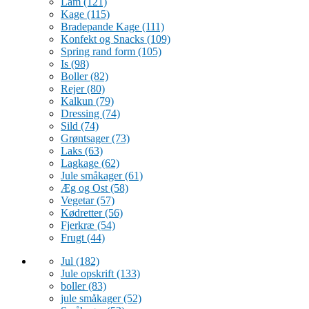
Lam
(121)
Kage
(115)
Bradepande Kage
(111)
Konfekt og Snacks
(109)
Spring rand form
(105)
Is
(98)
Boller
(82)
Rejer
(80)
Kalkun
(79)
Dressing
(74)
Sild
(74)
Grøntsager
(73)
Laks
(63)
Lagkage
(62)
Jule småkager
(61)
Æg og Ost
(58)
Vegetar
(57)
Kødretter
(56)
Fjerkræ
(54)
Frugt
(44)
Jul
(182)
Jule opskrift
(133)
boller
(83)
jule småkager
(52)