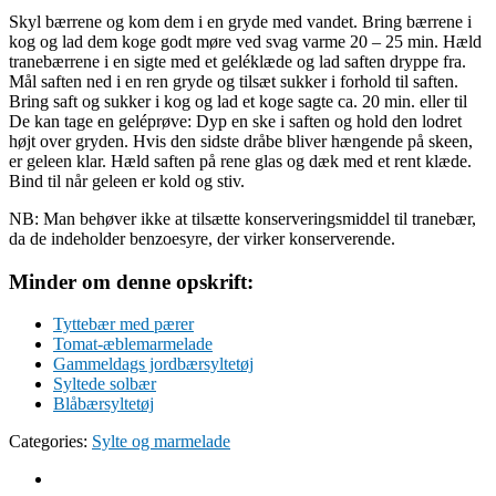
Skyl bærrene og kom dem i en gryde med vandet. Bring bærrene i
kog og lad dem koge godt møre ved svag varme 20 – 25 min. Hæld
tranebærrene i en sigte med et geléklæde og lad saften dryppe fra.
Mål saften ned i en ren gryde og tilsæt sukker i forhold til saften.
Bring saft og sukker i kog og lad et koge sagte ca. 20 min. eller til
De kan tage en geléprøve: Dyp en ske i saften og hold den lodret
højt over gryden. Hvis den sidste dråbe bliver hængende på skeen,
er geleen klar. Hæld saften på rene glas og dæk med et rent klæde.
Bind til når geleen er kold og stiv.
NB: Man behøver ikke at tilsætte konserveringsmiddel til tranebær,
da de indeholder benzoesyre, der virker konserverende.
Minder om denne opskrift:
Tyttebær med pærer
Tomat-æblemarmelade
Gammeldags jordbærsyltetøj
Syltede solbær
Blåbærsyltetøj
Categories:
Sylte og marmelade