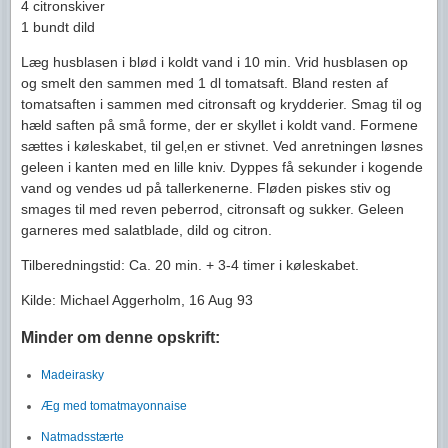
4 citronskiver
1 bundt dild
Læg husblasen i blød i koldt vand i 10 min. Vrid husblasen op
og smelt den sammen med 1 dl tomatsaft. Bland resten af
tomatsaften i sammen med citronsaft og krydderier. Smag til og
hæld saften på små forme, der er skyllet i koldt vand. Formene
sættes i køleskabet, til gel‚en er stivnet. Ved anretningen løsnes
geleen i kanten med en lille kniv. Dyppes få sekunder i kogende
vand og vendes ud på tallerkenerne. Fløden piskes stiv og
smages til med reven peberrod, citronsaft og sukker. Geleen
garneres med salatblade, dild og citron.
Tilberedningstid: Ca. 20 min. + 3-4 timer i køleskabet.
Kilde: Michael Aggerholm, 16 Aug 93
Minder om denne opskrift:
Madeirasky
Æg med tomatmayonnaise
Natmadsstærte