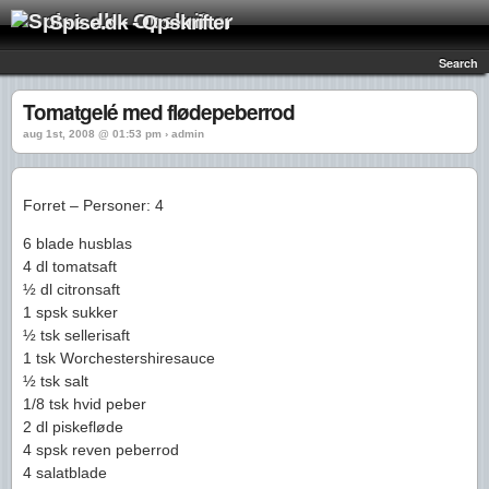
Spise.dk - Opskrifter
Search
Tomatgelé med flødepeberrod
aug 1st, 2008 @ 01:53 pm › admin
Forret – Personer: 4
6 blade husblas
4 dl tomatsaft
½ dl citronsaft
1 spsk sukker
½ tsk sellerisaft
1 tsk Worchestershiresauce
½ tsk salt
1/8 tsk hvid peber
2 dl piskefløde
4 spsk reven peberrod
4 salatblade