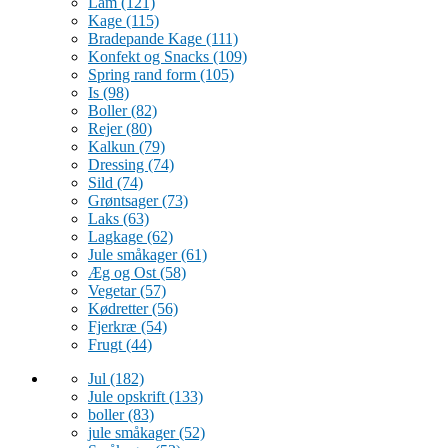
Lam
(121)
Kage
(115)
Bradepande Kage
(111)
Konfekt og Snacks
(109)
Spring rand form
(105)
Is
(98)
Boller
(82)
Rejer
(80)
Kalkun
(79)
Dressing
(74)
Sild
(74)
Grøntsager
(73)
Laks
(63)
Lagkage
(62)
Jule småkager
(61)
Æg og Ost
(58)
Vegetar
(57)
Kødretter
(56)
Fjerkræ
(54)
Frugt
(44)
Jul
(182)
Jule opskrift
(133)
boller
(83)
jule småkager
(52)