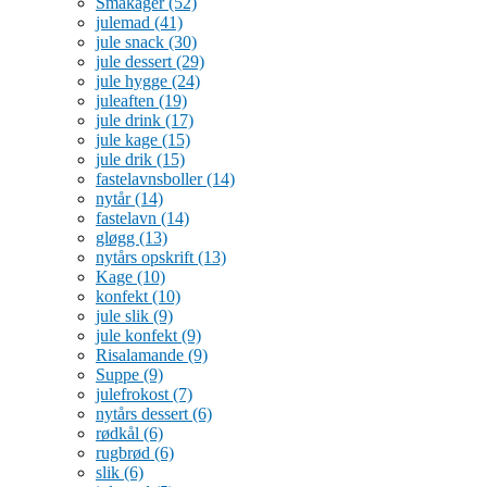
Småkager
(52)
julemad
(41)
jule snack
(30)
jule dessert
(29)
jule hygge
(24)
juleaften
(19)
jule drink
(17)
jule kage
(15)
jule drik
(15)
fastelavnsboller
(14)
nytår
(14)
fastelavn
(14)
gløgg
(13)
nytårs opskrift
(13)
Kage
(10)
konfekt
(10)
jule slik
(9)
jule konfekt
(9)
Risalamande
(9)
Suppe
(9)
julefrokost
(7)
nytårs dessert
(6)
rødkål
(6)
rugbrød
(6)
slik
(6)