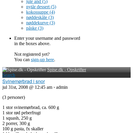
jule and
(5)
nytår dessert
(5)
kokossuppe
(4)
nøddeskåle
(3)
nøddekurve
(3)
påske
(3)
Enter your username and password
in the boxes above.
Not registered yet?
You can
sign-up here
.
Spise.dk - Opskrifter
Search
Svinemørbrad i snor
jul 31st, 2008 @ 12:45 am › admin
(3 personer)
1 stor svinemørbrad, ca. 600 g
1 stor rød peberfrugt
1 squash, 250 g
2 porrer, 300 g
100 g pasta, fx skaller