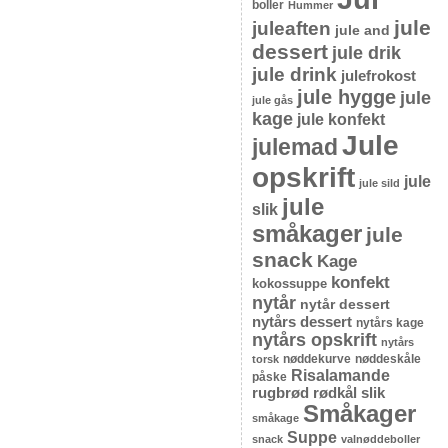
boller
Hummer
jule
juleaften
jule and
dessert
jule drik
jule drink
julefrokost
jule hygge
jule
jule gås
kage
jule konfekt
Jule
julemad
opskrift
jule
jule sild
jule
slik
småkager
jule
snack
Kage
konfekt
kokossuppe
nytår
nytår dessert
nytårs dessert
nytårs kage
nytårs opskrift
nytårs
nøddekurve
nøddeskåle
torsk
Risalamande
påske
rugbrød
rødkål
slik
Småkager
småkage
Suppe
snack
valnøddeboller