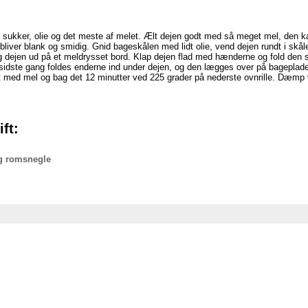
ukker, olie og det meste af melet. Ælt dejen godt med så meget mel, den kan
liver blank og smidig. Gnid bageskålen med lidt olie, vend dejen rundt i skål
ag dejen ud på et meldrysset bord. Klap dejen flad med hænderne og fold den
sidste gang foldes enderne ind under dejen, og den lægges over på bageplade
et med mel og bag det 12 minutter ved 225 grader på nederste ovnrille. Dæmp 
ft:
g romsnegle