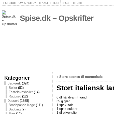
FORSIDE
OM SPISE.DK
[[POST_TITLE]]
[[POST_TITLE]]
Spise.dk – Opskrifter
Kategorier
«
Store scones til marmelade
Bagværk
(324)
Stort italiensk l
Boller
(82)
Fastelavnsboller
(14)
Rugbrød
(12)
6 dl håndvarmt vand
Dessert
(1558)
35 g gær
1 spsk salt
Bradepande Kage
(111)
1 spsk sukker
Budding
(7)
1 dl olivenolie
Bær
(12)