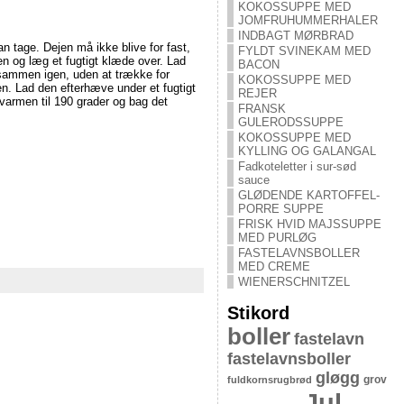
KOKOSSUPPE MED
JOMFRUHUMMERHALER
INDBAGT MØRBRAD
 tage. Dejen må ikke blive for fast,
FYLDT SVINEKAM MED
en og læg et fugtigt klæde over. Lad
BACON
 sammen igen, uden at trække for
KOKOSSUPPE MED
n. Lad den efterhæve under et fugtigt
REJER
varmen til 190 grader og bag det
FRANSK
GULERODSSUPPE
KOKOSSUPPE MED
KYLLING OG GALANGAL
Fadkoteletter i sur-sød
sauce
GLØDENDE KARTOFFEL-
PORRE SUPPE
FRISK HVID MAJSSUPPE
MED PURLØG
FASTELAVNSBOLLER
MED CREME
WIENERSCHNITZEL
Stikord
boller
fastelavn
fastelavnsboller
gløgg
grov
fuldkornsrugbrød
Jul