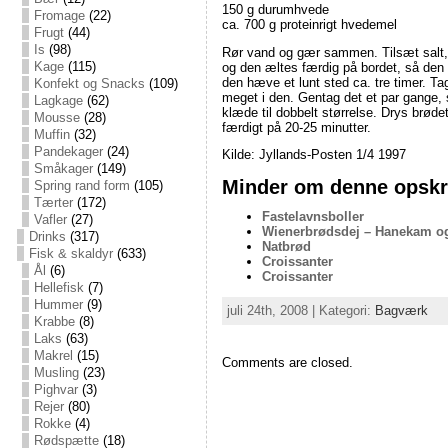
150 g durumhvede
Fromage
(22)
ca. 700 g proteinrigt hvedemel
Frugt
(44)
Is
(98)
Rør vand og gær sammen. Tilsæt salt, s
Kage
(115)
og den æltes færdig på bordet, så den b
den hæve et lunt sted ca. tre timer. T
Konfekt og Snacks
(109)
meget i den. Gentag det et par gange, 
Lagkage
(62)
klæde til dobbelt størrelse. Drys brød
Mousse
(28)
færdigt på 20-25 minutter.
Muffin
(32)
Pandekager
(24)
Kilde: Jyllands-Posten 1/4 1997
Småkager
(149)
Minder om denne opskri
Spring rand form
(105)
Tærter
(172)
Fastelavnsboller
Vafler
(27)
Wienerbrødsdej – Hanekam o
Drinks
(317)
Natbrød
Fisk & skaldyr
(633)
Croissanter
Ål
(6)
Croissanter
Hellefisk
(7)
Hummer
(9)
juli 24th, 2008 | Kategori:
Bagværk
Krabbe
(8)
Laks
(63)
Makrel
(15)
Comments are closed.
Musling
(23)
Pighvar
(3)
Rejer
(80)
Rokke
(4)
Rødspætte
(18)