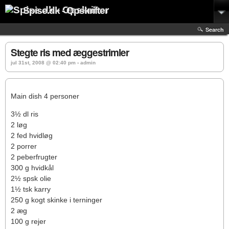
Spise.dk - Opskrifter
Search
Stegte ris med æggestrimler
jul 31st, 2008 @ 02:40 pm › admin
Main dish 4 personer
3½ dl ris
2 løg
2 fed hvidløg
2 porrer
2 peberfrugter
300 g hvidkål
2½ spsk olie
1½ tsk karry
250 g kogt skinke i terninger
2 æg
100 g rejer