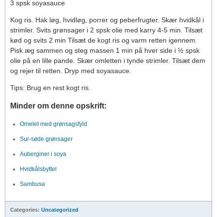
3 spsk soyasauce
Kog ris. Hak løg, hvidløg, porrer og peberfrugter. Skær hvidkål i
strimler. Svits grønsager i 2 spsk olie med karry 4-5 min. Tilsæt
kød og svits 2 min Tilsæt de kogt ris og varm retten igennem.
Pisk æg sammen og steg massen 1 min på hver side i ½ spsk
olie på en lille pande. Skær omletten i tynde strimler. Tilsæt dem
og rejer til retten. Dryp med soyasauce.
Tips: Brug en rest kogt ris.
Minder om denne opskrift:
Omelet med grønsagsfyld
Sur-søde grønsager
Auberginer i soya
Hvidkålsbyttel
Sambusa
Categories:
Uncategorized