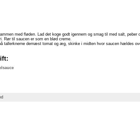
sammen med fløden. Lad det koge godt igennem og smag til med salt, peber og
i. Rør til saucen er som en blød creme.
 på tallerknerne dernæst tomat og æg, skinke i midten hvor saucen hældes ove
ft:
elsauce
ed