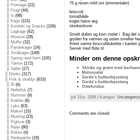
75 g reven mild ost (emmentaler)
Fromage
(22)
Frugt
(44)
broccoli
Is
(98)
tomatbåde
Kage
(115)
kogte halve æg
skinkeskiver
Konfekt og Snacks
(109)
Lagkage
(62)
Smelt dullen og kom melet i. Bag det 
Mousse
(28)
gryden fra varmen og osten smelter her
Muffin
(32)
Anret varme broccolibuketter i kanten
Pandekager
(24)
Servér med flûte til.
Småkager
(149)
Minder om denne opskri
Spring rand form
(105)
Tærter
(172)
Skinke og grønt med becham
Vafler
(27)
Melonsalat
Drinks
(317)
Gerda’s butterdejsstang
Fisk & skaldyr
(633)
Gerda’s butterdejsstang
Ål
(6)
Ostefondue
Hellefisk
(7)
Hummer
(9)
juli 31st, 2008 | Kategori:
Uncategoriz
Krabbe
(8)
Laks
(63)
Makrel
(15)
Comments are closed.
Musling
(23)
Pighvar
(3)
Rejer
(80)
Rokke
(4)
Rødspætte
(18)