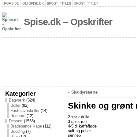
FORSIDE
OM SPISE.DK
[[POST_TITLE]]
[[POST_TITLE]]
Spise.dk – Opskrifter
Kategorier
«
Skaldyrstærte
Bagværk
(324)
Skinke og grøn
Boller
(82)
Fastelavnsboller
(14)
Rugbrød
(12)
2 spsk dulle
Dessert
(1558)
3 spsk mel
4-5 dl kaffefløde
Bradepande Kage
(111)
salt og peber
Budding
(7)
sennep
Bær
(12)