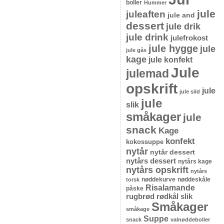
boller
Hummer
jule
juleaften
jule and
dessert
jule drik
jule drink
julefrokost
jule hygge
jule
jule gås
kage
jule konfekt
Jule
julemad
opskrift
jule
jule sild
jule
slik
småkager
jule
snack
Kage
konfekt
kokossuppe
nytår
nytår dessert
nytårs dessert
nytårs kage
nytårs opskrift
nytårs
nøddekurve
nøddeskåle
torsk
Risalamande
påske
rugbrød
rødkål
slik
Småkager
småkage
Suppe
snack
valnøddeboller