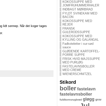
KOKOSSUPPE MED
JOMFRUHUMMERHALER
INDBAGT MØRBRAD
FYLDT SVINEKAM MED
BACON
KOKOSSUPPE MED
REJER
 lidt sennep. Når det koger tages
FRANSK
GULERODSSUPPE
r.
KOKOSSUPPE MED
KYLLING OG GALANGAL
Fadkoteletter i sur-sød
sauce
GLØDENDE KARTOFFEL-
PORRE SUPPE
FRISK HVID MAJSSUPPE
MED PURLØG
FASTELAVNSBOLLER
MED CREME
WIENERSCHNITZEL
Stikord
boller
fastelavn
fastelavnsboller
gløgg
grov
fuldkornsrugbrød
Jul