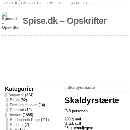
FORSIDE
OM SPISE.DK
[[POST_TITLE]]
[[POST_TITLE]]
Spise.dk – Opskrifter
Kategorier
«
Skaldyrsrisotto
Bagværk
(324)
Skaldyrstærte
Boller
(82)
Fastelavnsboller
(14)
Rugbrød
(12)
(6-8 personer)
Dessert
(1558)
250 g mel
Bradepande Kage
(111)
½ tsk salt
Budding
(7)
25 g semuljegryn
Bær
(12)