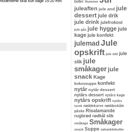
onstærterne skal kun bage 15-20 min.
boller
Hummer
jule
juleaften
jule and
dessert
jule drik
jule drink
julefrokost
jule hygge
jule
jule gås
kage
jule konfekt
Jule
julemad
opskrift
jule
jule sild
jule
slik
småkager
jule
snack
Kage
konfekt
kokossuppe
nytår
nytår dessert
nytårs dessert
nytårs kage
nytårs opskrift
nytårs
nøddekurve
nøddeskåle
torsk
Risalamande
påske
rugbrød
rødkål
slik
Småkager
småkage
Suppe
snack
valnøddeboller