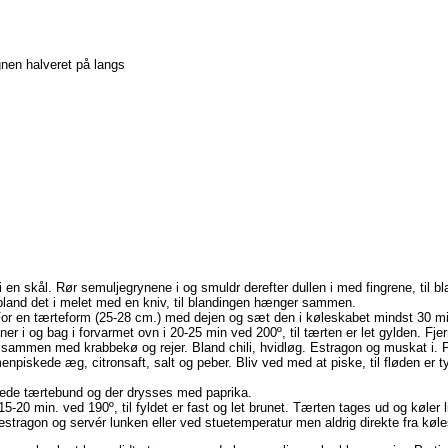
gnen halveret på langs
i en skål. Rør semuljegrynene i og smuldr derefter dullen i med fingrene, til b
and det i melet med en kniv, til blandingen hænger sammen.
 For en tærteform (25-28 cm.) med dejen og sæt den i køleskabet mindst 30 mi
 i og bag i forvarmet ovn i 20-25 min ved 200º, til tærten er let gylden. Fjern
mmen med krabbekø og rejer. Bland chili, hvidløg. Estragon og muskat i. Pis
npiskede æg, citronsaft, salt og peber. Bliv ved med at piske, til fløden er tyk
lede tærtebund og der drysses med paprika.
-20 min. ved 190º, til fyldet er fast og let brunet. Tærten tages ud og køler l
 estragon og servér lunken eller ved stuetemperatur men aldrig direkte fra køl