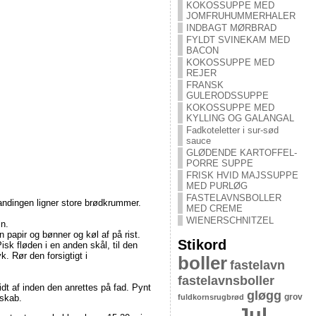
KOKOSSUPPE MED
JOMFRUHUMMERHALER
INDBAGT MØRBRAD
FYLDT SVINEKAM MED
BACON
KOKOSSUPPE MED
REJER
FRANSK
GULERODSSUPPE
KOKOSSUPPE MED
KYLLING OG GALANGAL
Fadkoteletter i sur-sød
sauce
GLØDENDE KARTOFFEL-
PORRE SUPPE
FRISK HVID MAJSSUPPE
MED PURLØG
FASTELAVNSBOLLER
landingen ligner store brødkrummer.
MED CREME
WIENERSCHNITZEL
n.
 papir og bønner og køl af på rist.
Stikord
k fløden i en anden skål, til den
. Rør den forsigtigt i
boller
fastelavn
fastelavnsboller
idt af inden den anrettes på fad. Pynt
gløgg
grov
fuldkornsrugbrød
eskab.
Jul