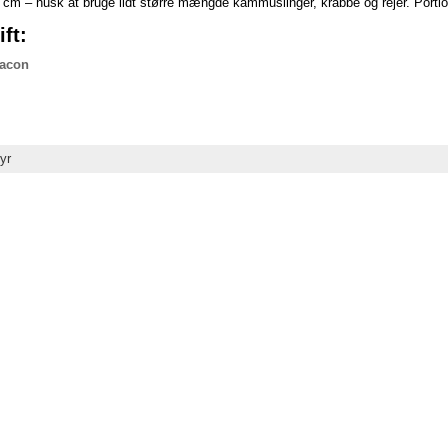
 cm – husk at bruge lidt større mængde kammuslinger, krabbe og rejer. Porti
ft:
bacon
yr