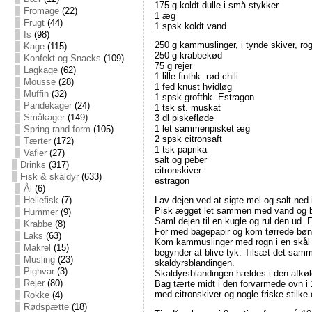
175 g koldt dulle i små stykker
Fromage
(22)
1 æg
Frugt
(44)
1 spsk koldt vand
Is
(98)
250 g kammuslinger, i tynde skiver, ro
Kage
(115)
250 g krabbekød
Konfekt og Snacks
(109)
75 g rejer
Lagkage
(62)
1 lille finthk. rød chili
Mousse
(28)
1 fed knust hvidløg
Muffin
(32)
1 spsk grofthk. Estragon
Pandekager
(24)
1 tsk st. muskat
Småkager
(149)
3 dl piskefløde
1 let sammenpisket æg
Spring rand form
(105)
2 spsk citronsaft
Tærter
(172)
1 tsk paprika
Vafler
(27)
salt og peber
Drinks
(317)
citronskiver
Fisk & skaldyr
(633)
estragon
Ål
(6)
Hellefisk
(7)
Lav dejen ved at sigte mel og salt ned 
Pisk ægget let sammen med vand og bl
Hummer
(9)
Saml dejen til en kugle og rul den ud.
Krabbe
(8)
For med bagepapir og kom tørrede bønner
Laks
(63)
Kom kammuslinger med rogn i en skål sa
Makrel
(15)
begynder at blive tyk. Tilsæt det samme
Musling
(23)
skaldyrsblandingen.
Pighvar
(3)
Skaldyrsblandingen hældes i den afkø
Rejer
(80)
Bag tærte midt i den forvarmede ovn i 15
med citronskiver og nogle friske stilke
Rokke
(4)
Rødspætte
(18)