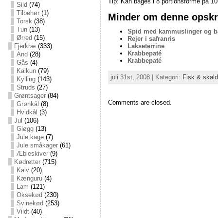
Tip: Kan bages i 8 portionsforme på 10
Sild
(74)
Tilbehør
(1)
Minder om denne opskri
Torsk
(38)
Tun
(13)
Spid med kammuslinger og 
Ørred
(15)
Rejer i safranris
Lakseterrine
Fjerkræ
(333)
Krabbepaté
And
(28)
Krabbepaté
Gås
(4)
Kalkun
(79)
juli 31st, 2008 | Kategori:
Fisk & skald
Kylling
(143)
Struds
(27)
Grøntsager
(84)
Comments are closed.
Grønkål
(8)
Hvidkål
(3)
Jul
(106)
Gløgg
(13)
Jule kage
(7)
Jule småkager
(61)
Æbleskiver
(9)
Kødretter
(715)
Kalv
(20)
Kænguru
(4)
Lam
(121)
Oksekød
(230)
Svinekød
(253)
Vildt
(40)