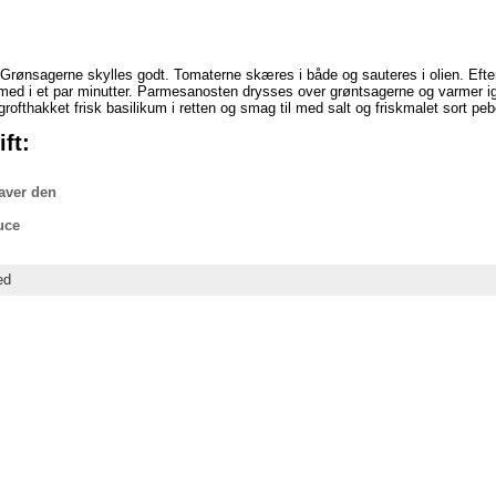
 Grønsagerne skylles godt. Tomaterne skæres i både og sauteres i olien. Efter 
med i et par minutter. Parmesanosten drysses over grøntsagerne og varmer igen
rofthakket frisk basilikum i retten og smag til med salt og friskmalet sort peb
ft:
aver den
uce
ed