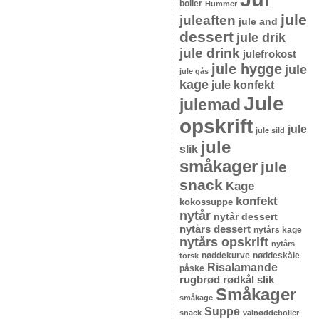
boller
Hummer
jule
juleaften
jule and
dessert
jule drik
jule drink
julefrokost
jule hygge
jule
jule gås
kage
jule konfekt
Jule
julemad
opskrift
jule
jule sild
jule
slik
småkager
jule
snack
Kage
konfekt
kokossuppe
nytår
nytår dessert
nytårs dessert
nytårs kage
nytårs opskrift
nytårs
nøddekurve
nøddeskåle
torsk
Risalamande
påske
rugbrød
rødkål
slik
Småkager
småkage
Suppe
snack
valnøddeboller