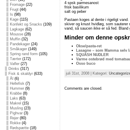
4 spsk parmesanost
Fromage
(22)
frisk basilikum
Frugt
(44)
salt og peber
Is
(98)
Kage
(115)
Pastaen koges al dente i rigeligt vand.
skiver og knust hvidløg, som sauterer 
Konfekt og Snacks
(109)
vand, så saucen ikke er så fed. Bland g
Lagkage
(62)
Mousse
(28)
Minder om denne opskri
Muffin
(32)
Pandekager
(24)
Okse/pasta-ret
Småkager
(149)
Lasagne – som Mamma selv l
Spring rand form
(105)
SQUASH NUDLER
Tærter
(172)
Varme ostebrød med tomatsa
Osso buco
Vafler
(27)
Drinks
(317)
juli 31st, 2008 | Kategori:
Uncategoriz
Fisk & skaldyr
(633)
Ål
(6)
Hellefisk
(7)
Hummer
(9)
Comments are closed.
Krabbe
(8)
Laks
(63)
Makrel
(15)
Musling
(23)
Pighvar
(3)
Rejer
(80)
Rokke
(4)
Rødspætte
(18)