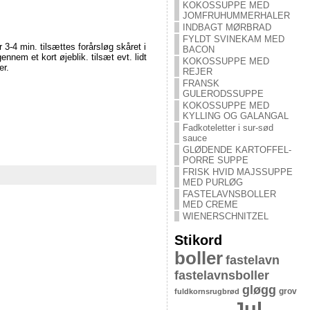
KOKOSSUPPE MED
JOMFRUHUMMERHALER
INDBAGT MØRBRAD
FYLDT SVINEKAM MED
3-4 min. tilsættes forårsløg skåret i
BACON
nem et kort øjeblik. tilsæt evt. lidt
KOKOSSUPPE MED
er.
REJER
FRANSK
GULERODSSUPPE
KOKOSSUPPE MED
KYLLING OG GALANGAL
Fadkoteletter i sur-sød
sauce
GLØDENDE KARTOFFEL-
PORRE SUPPE
FRISK HVID MAJSSUPPE
MED PURLØG
FASTELAVNSBOLLER
MED CREME
WIENERSCHNITZEL
Stikord
boller
fastelavn
fastelavnsboller
gløgg
grov
fuldkornsrugbrød
Jul