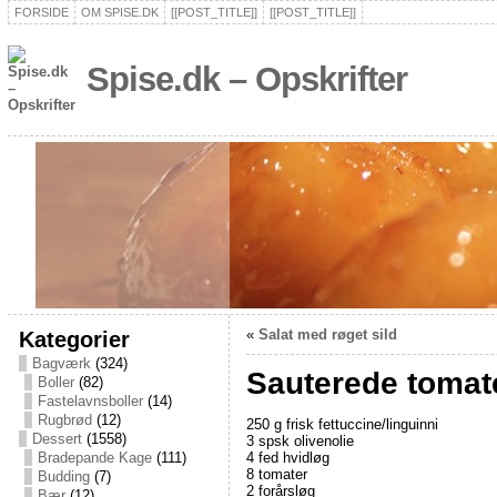
FORSIDE
OM SPISE.DK
[[POST_TITLE]]
[[POST_TITLE]]
Spise.dk – Opskrifter
Kategorier
«
Salat med røget sild
Bagværk
(324)
Sauterede tomate
Boller
(82)
Fastelavnsboller
(14)
Rugbrød
(12)
250 g frisk fettuccine/linguinni
Dessert
(1558)
3 spsk olivenolie
4 fed hvidløg
Bradepande Kage
(111)
8 tomater
Budding
(7)
2 forårsløg
Bær
(12)