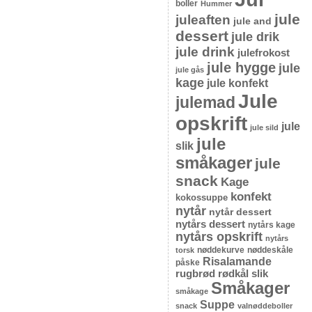
boller
Hummer
jule
juleaften
jule and
dessert
jule drik
jule drink
julefrokost
jule hygge
jule
jule gås
kage
jule konfekt
Jule
julemad
opskrift
jule
jule sild
jule
slik
småkager
jule
snack
Kage
konfekt
kokossuppe
nytår
nytår dessert
nytårs dessert
nytårs kage
nytårs opskrift
nytårs
nøddekurve
nøddeskåle
torsk
Risalamande
påske
rugbrød
rødkål
slik
Småkager
småkage
Suppe
snack
valnøddeboller