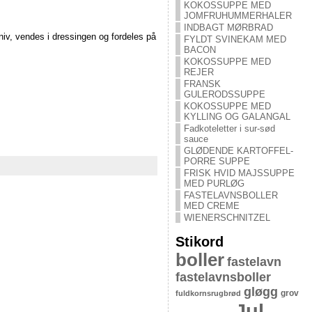
KOKOSSUPPE MED
JOMFRUHUMMERHALER
INDBAGT MØRBRAD
v, vendes i dressingen og fordeles på
FYLDT SVINEKAM MED
BACON
KOKOSSUPPE MED
REJER
FRANSK
GULERODSSUPPE
KOKOSSUPPE MED
KYLLING OG GALANGAL
Fadkoteletter i sur-sød
sauce
GLØDENDE KARTOFFEL-
PORRE SUPPE
FRISK HVID MAJSSUPPE
MED PURLØG
FASTELAVNSBOLLER
MED CREME
WIENERSCHNITZEL
Stikord
boller
fastelavn
fastelavnsboller
gløgg
grov
fuldkornsrugbrød
Jul