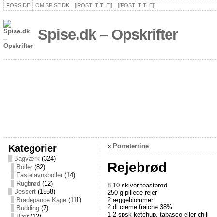
FORSIDE
OM SPISE.DK
[[POST_TITLE]]
[[POST_TITLE]]
Spise.dk – Opskrifter
Kategorier
«
Porreterrine
Bagværk
(324)
Rejebrød
Boller
(82)
Fastelavnsboller
(14)
Rugbrød
(12)
8-10 skiver toastbrød
Dessert
(1558)
250 g pillede rejer
2 æggeblommer
Bradepande Kage
(111)
2 dl creme fraiche 38%
Budding
(7)
1-2 spsk ketchup, tabasco eller chili
Bær
(12)