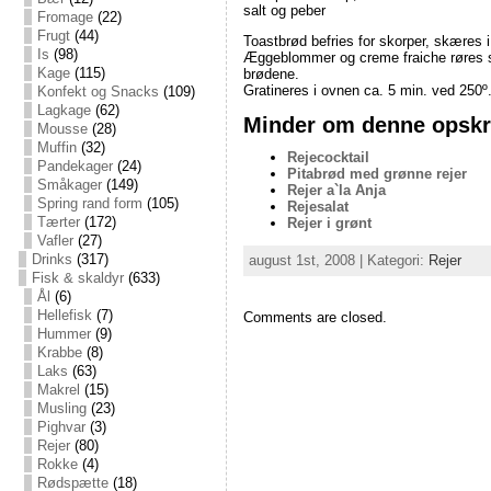
salt og peber
Fromage
(22)
Frugt
(44)
Toastbrød befries for skorper, skæres i 
Is
(98)
Æggeblommer og creme fraiche røres s
Kage
(115)
brødene.
Gratineres i ovnen ca. 5 min. ved 250º
Konfekt og Snacks
(109)
Lagkage
(62)
Minder om denne opskri
Mousse
(28)
Muffin
(32)
Rejecocktail
Pandekager
(24)
Pitabrød med grønne rejer
Småkager
(149)
Rejer a`la Anja
Spring rand form
(105)
Rejesalat
Tærter
(172)
Rejer i grønt
Vafler
(27)
Drinks
(317)
august 1st, 2008 | Kategori:
Rejer
Fisk & skaldyr
(633)
Ål
(6)
Hellefisk
(7)
Comments are closed.
Hummer
(9)
Krabbe
(8)
Laks
(63)
Makrel
(15)
Musling
(23)
Pighvar
(3)
Rejer
(80)
Rokke
(4)
Rødspætte
(18)