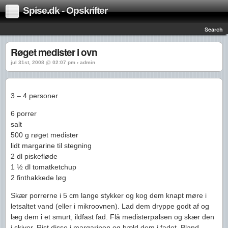
Spise.dk - Opskrifter
Search
Røget medister i ovn
jul 31st, 2008 @ 02:07 pm › admin
3 – 4 personer
6 porrer
salt
500 g røget medister
lidt margarine til stegning
2 dl piskefløde
1 ½ dl tomatketchup
2 finthakkede løg
Skær porrerne i 5 cm lange stykker og kog dem knapt møre i
letsaltet vand (eller i mikroovnen). Lad dem dryppe godt af og
læg dem i et smurt, ildfast fad. Flå medisterpølsen og skær den
i skiver. Rist disse i margarinen og hæld dem i fadet. Bland