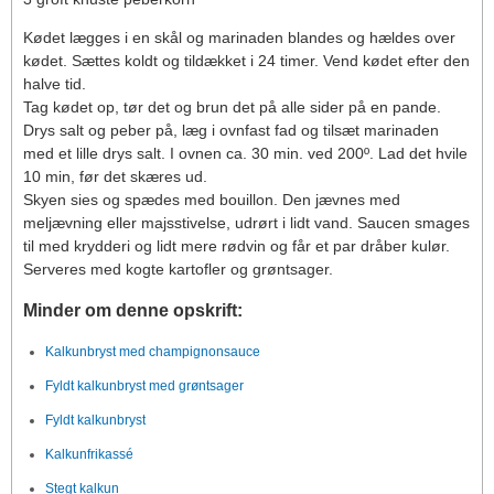
Kødet lægges i en skål og marinaden blandes og hældes over
kødet. Sættes koldt og tildækket i 24 timer. Vend kødet efter den
halve tid.
Tag kødet op, tør det og brun det på alle sider på en pande.
Drys salt og peber på, læg i ovnfast fad og tilsæt marinaden
med et lille drys salt. I ovnen ca. 30 min. ved 200º. Lad det hvile
10 min, før det skæres ud.
Skyen sies og spædes med bouillon. Den jævnes med
meljævning eller majsstivelse, udrørt i lidt vand. Saucen smages
til med krydderi og lidt mere rødvin og får et par dråber kulør.
Serveres med kogte kartofler og grøntsager.
Minder om denne opskrift:
Kalkunbryst med champignonsauce
Fyldt kalkunbryst med grøntsager
Fyldt kalkunbryst
Kalkunfrikassé
Stegt kalkun