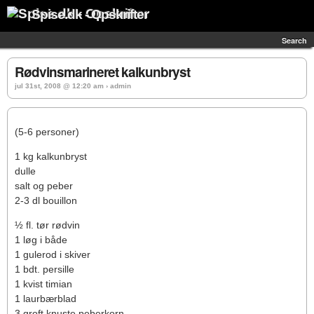
Spise.dk - Opskrifter
Search
Rødvinsmarineret kalkunbryst
jul 31st, 2008 @ 12:20 am › admin
(5-6 personer)
1 kg kalkunbryst
dulle
salt og peber
2-3 dl bouillon
½ fl. tør rødvin
1 løg i både
1 gulerod i skiver
1 bdt. persille
1 kvist timian
1 laurbærblad
3 groft knuste peberkorn