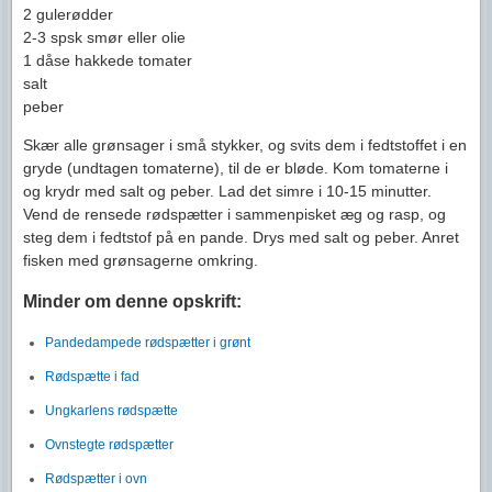
2 gulerødder
2-3 spsk smør eller olie
1 dåse hakkede tomater
salt
peber
Skær alle grønsager i små stykker, og svits dem i fedtstoffet i en
gryde (undtagen tomaterne), til de er bløde. Kom tomaterne i
og krydr med salt og peber. Lad det simre i 10-15 minutter.
Vend de rensede rødspætter i sammenpisket æg og rasp, og
steg dem i fedtstof på en pande. Drys med salt og peber. Anret
fisken med grønsagerne omkring.
Minder om denne opskrift:
Pandedampede rødspætter i grønt
Rødspætte i fad
Ungkarlens rødspætte
Ovnstegte rødspætter
Rødspætter i ovn