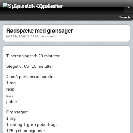
Spise.dk - Opskrifter
Search
Rødspætte med grønsager
jul 29th, 2008 @ 02:06 pm › admin
Tilberedningstid: 20 minutter
Stegetid: Ca. 15 minutter
4 små portionsrødspætter
1 æg
rasp
salt
peber
Grønsager:
1 løg
1 rød og 1 grøn peberfrugt
125 g champignoner