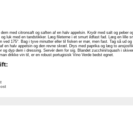
 dem med citronsaft og saften af en halv appelsin. Krydr med salt og peber og
og luk med en tandstikker. Læg fileterne i et smurt ildfast fad. Læg en lille
n ved 175°. Bag i tyve minutter eller til fisken er mør, men fast. Tag så ud og
 en halv appelsin og den revne skræl. Drys med paprika og læg to ansjosfilet
 og dyp dem i dressing. Servér dem for sig. Blandet zucchini/squash i skiver,
man drikke vin til, er en robust portugisisk Vino Verde bedst egnet.
ft:
t
 ost