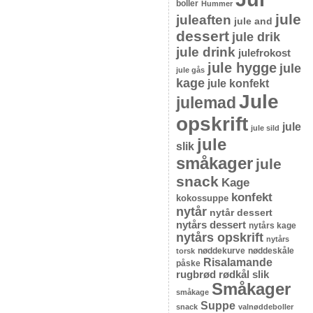
boller
Hummer
jule
juleaften
jule and
dessert
jule drik
jule drink
julefrokost
jule hygge
jule
jule gås
kage
jule konfekt
Jule
julemad
opskrift
jule
jule sild
jule
slik
småkager
jule
snack
Kage
konfekt
kokossuppe
nytår
nytår dessert
nytårs dessert
nytårs kage
nytårs opskrift
nytårs
nøddekurve
nøddeskåle
torsk
Risalamande
påske
rugbrød
rødkål
slik
Småkager
småkage
Suppe
snack
valnøddeboller