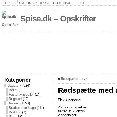
FORSIDE
OM SPISE.DK
[[POST_TITLE]]
[[POST_TITLE]]
Spise.dk – Opskrifter
Kategorier
«
Rødspætte i ovn
Bagværk
(324)
Rødspætte med 
Boller
(82)
Fastelavnsboller
(14)
Rugbrød
(12)
Fisk 4 personer
Dessert
(1558)
2 store rødspætter
Bradepande Kage
(111)
saften af ½ citron
Budding
(7)
2 appelsiner
Bær
(12)