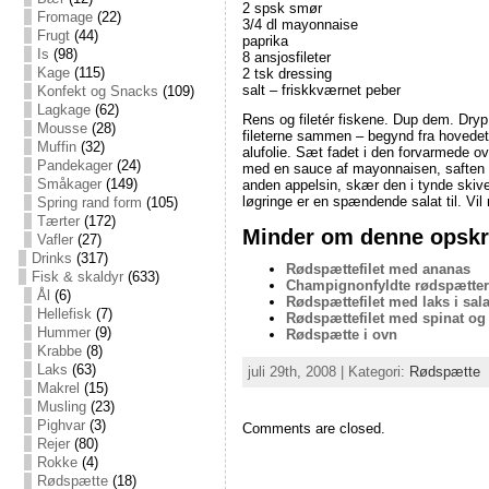
2 spsk smør
Fromage
(22)
3/4 dl mayonnaise
Frugt
(44)
paprika
Is
(98)
8 ansjosfileter
Kage
(115)
2 tsk dressing
salt – friskkværnet peber
Konfekt og Snacks
(109)
Lagkage
(62)
Rens og filetér fiskene. Dup dem. Dryp
Mousse
(28)
fileterne sammen – begynd fra hovedet 
Muffin
(32)
alufolie. Sæt fadet i den forvarmede ov
Pandekager
(24)
med en sauce af mayonnaisen, saften af
Småkager
(149)
anden appelsin, skær den i tynde skiver
løgringe er en spændende salat til. Vil 
Spring rand form
(105)
Tærter
(172)
Minder om denne opskri
Vafler
(27)
Drinks
(317)
Rødspættefilet med ananas
Fisk & skaldyr
(633)
Champignonfyldte rødspætter
Ål
(6)
Rødspættefilet med laks i sala
Hellefisk
(7)
Rødspættefilet med spinat og
Hummer
(9)
Rødspætte i ovn
Krabbe
(8)
Laks
(63)
juli 29th, 2008 | Kategori:
Rødspætte
Makrel
(15)
Musling
(23)
Pighvar
(3)
Comments are closed.
Rejer
(80)
Rokke
(4)
Rødspætte
(18)