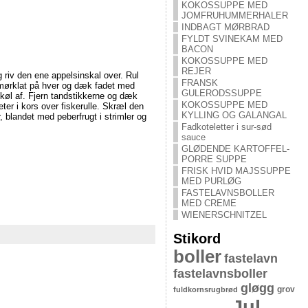
KOKOSSUPPE MED
JOMFRUHUMMERHALER
INDBAGT MØRBRAD
FYLDT SVINEKAM MED
BACON
KOKOSSUPPE MED
REJER
 riv den ene appelsinskal over. Rul
FRANSK
 smørklat på hver og dæk fadet med
GULERODSSUPPE
 køl af. Fjern tandstikkerne og dæk
KOKOSSUPPE MED
er i kors over fiskerulle. Skræl den
KYLLING OG GALANGAL
 blandet med peberfrugt i strimler og
Fadkoteletter i sur-sød
sauce
GLØDENDE KARTOFFEL-
PORRE SUPPE
FRISK HVID MAJSSUPPE
MED PURLØG
FASTELAVNSBOLLER
MED CREME
WIENERSCHNITZEL
Stikord
boller
fastelavn
fastelavnsboller
gløgg
grov
fuldkornsrugbrød
Jul