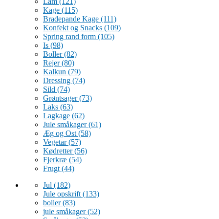
Lam
(121)
Kage
(115)
Bradepande Kage
(111)
Konfekt og Snacks
(109)
Spring rand form
(105)
Is
(98)
Boller
(82)
Rejer
(80)
Kalkun
(79)
Dressing
(74)
Sild
(74)
Grøntsager
(73)
Laks
(63)
Lagkage
(62)
Jule småkager
(61)
Æg og Ost
(58)
Vegetar
(57)
Kødretter
(56)
Fjerkræ
(54)
Frugt
(44)
Jul
(182)
Jule opskrift
(133)
boller
(83)
jule småkager
(52)