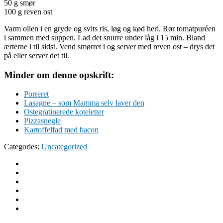
50 g smør
100 g reven ost
Varm olien i en gryde og svits ris, løg og kød heri. Rør tomatpuréen
i sammen med suppen. Lad det snurre under låg i 15 min. Bland
ærterne i til sidst. Vend smørret i og server med reven ost – drys det
på eller server det til.
Minder om denne opskrift:
Porreret
Lasagne – som Mamma selv laver den
Ostegratinerede koteletter
Pizzasnegle
Kartoffelfad med bacon
Categories:
Uncategorized