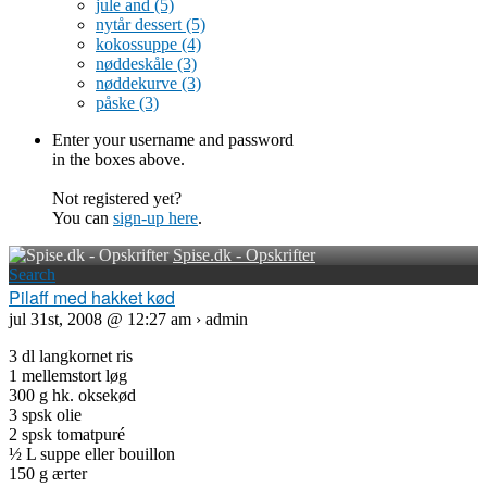
jule and
(5)
nytår dessert
(5)
kokossuppe
(4)
nøddeskåle
(3)
nøddekurve
(3)
påske
(3)
Enter your username and password
in the boxes above.
Not registered yet?
You can
sign-up here
.
Spise.dk - Opskrifter
Search
Pilaff med hakket kød
jul 31st, 2008 @ 12:27 am › admin
3 dl langkornet ris
1 mellemstort løg
300 g hk. oksekød
3 spsk olie
2 spsk tomatpuré
½ L suppe eller bouillon
150 g ærter