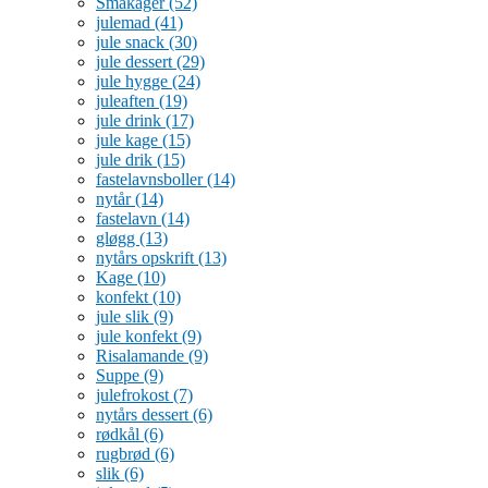
Småkager
(52)
julemad
(41)
jule snack
(30)
jule dessert
(29)
jule hygge
(24)
juleaften
(19)
jule drink
(17)
jule kage
(15)
jule drik
(15)
fastelavnsboller
(14)
nytår
(14)
fastelavn
(14)
gløgg
(13)
nytårs opskrift
(13)
Kage
(10)
konfekt
(10)
jule slik
(9)
jule konfekt
(9)
Risalamande
(9)
Suppe
(9)
julefrokost
(7)
nytårs dessert
(6)
rødkål
(6)
rugbrød
(6)
slik
(6)