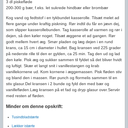
3 dl piskefløde
200-300 g bær, f.eks. let sukrede hindbær eller brombær
Kog vand og fedtstof i en tykbundet kasserolle. Tilsæt melet ad
flere gange under kraftig piskning. Rør indtil du får en jævn dej,
som slipper kasserollebunden. Tag kasserolle af varmen og rør i
dejen, så den køler noget. Tilsæt æggene et ad gangen. Rør
godt mellem hvert æg. Smør pladen og læg dejen i en rund
krans, ca 15 cm i diameter i hullet. Bag kransen ved 225 grader
på nederste rille til den er gylden, ca 25 min. Tag den ud og lad
den køle. Pisk æg og sukker sammen til fyldet så det bliver hvidt
og luftigt. Skær et langt snit i vanillestangen og krab
vanillekornene ud. Kom kornene i æggemassen. Pisk fløden stiv
og bland den i massen. Rør punch og flormelis sammen til en
stiv glasur.Del kransen i 2 bunde og fyld den med bær og
vanillefløden.Læg kransen på et fad og dryp glasur over.Servér
med resten af fløden.
Minder om denne opskrift:
Tusindbladstærte
Lækker istærte