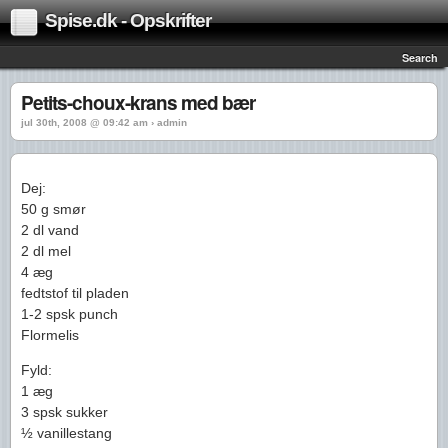
Spise.dk - Opskrifter
Search
Petits-choux-krans med bær
jul 30th, 2008 @ 09:42 am › admin
Dej:
50 g smør
2 dl vand
2 dl mel
4 æg
fedtstof til pladen
1-2 spsk punch
Flormelis
Fyld:
1 æg
3 spsk sukker
½ vanillestang