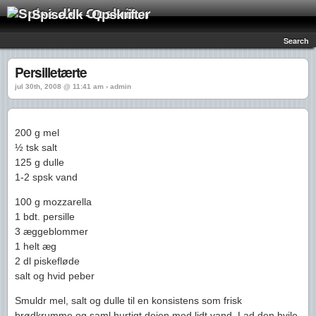
Spise.dk - Opskrifter
Search
Persilletærte
jul 30th, 2008 @ 11:41 am › admin
200 g mel
½ tsk salt
125 g dulle
1-2 spsk vand
100 g mozzarella
1 bdt. persille
3 æggeblommer
1 helt æg
2 dl piskefløde
salt og hvid peber
Smuldr mel, salt og dulle til en konsistens som frisk
brødkrumme og saml hurtigt dejen med lidt vand. Lad den hvile