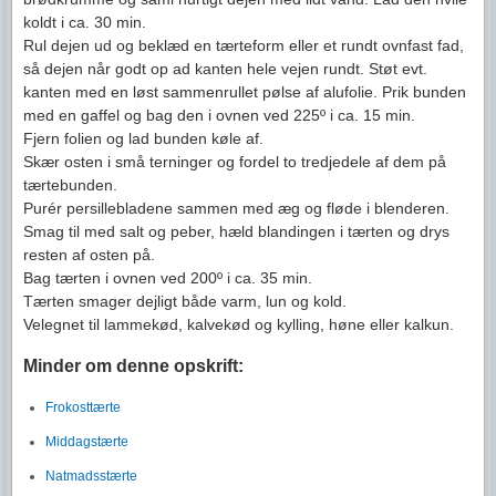
koldt i ca. 30 min.
Rul dejen ud og beklæd en tærteform eller et rundt ovnfast fad,
så dejen når godt op ad kanten hele vejen rundt. Støt evt.
kanten med en løst sammenrullet pølse af alufolie. Prik bunden
med en gaffel og bag den i ovnen ved 225º i ca. 15 min.
Fjern folien og lad bunden køle af.
Skær osten i små terninger og fordel to tredjedele af dem på
tærtebunden.
Purér persillebladene sammen med æg og fløde i blenderen.
Smag til med salt og peber, hæld blandingen i tærten og drys
resten af osten på.
Bag tærten i ovnen ved 200º i ca. 35 min.
Tærten smager dejligt både varm, lun og kold.
Velegnet til lammekød, kalvekød og kylling, høne eller kalkun.
Minder om denne opskrift:
Frokosttærte
Middagstærte
Natmadsstærte