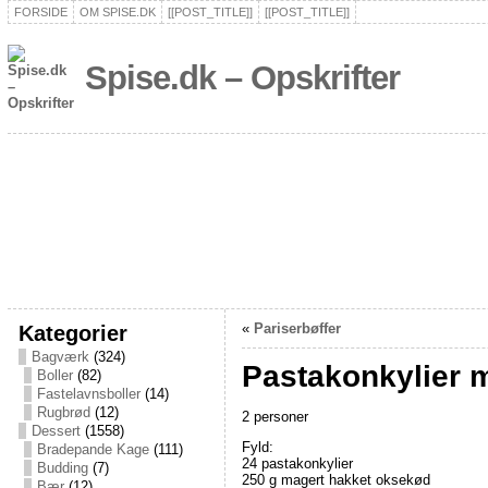
FORSIDE
OM SPISE.DK
[[POST_TITLE]]
[[POST_TITLE]]
Spise.dk – Opskrifter
Kategorier
«
Pariserbøffer
Bagværk
(324)
Pastakonkylier 
Boller
(82)
Fastelavnsboller
(14)
Rugbrød
(12)
2 personer
Dessert
(1558)
Fyld:
Bradepande Kage
(111)
24 pastakonkylier
Budding
(7)
250 g magert hakket oksekød
Bær
(12)