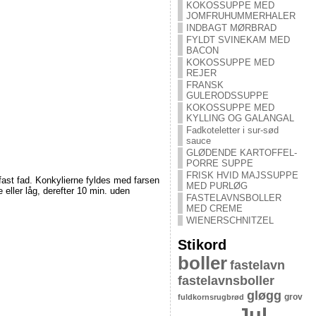
KOKOSSUPPE MED
JOMFRUHUMMERHALER
INDBAGT MØRBRAD
FYLDT SVINEKAM MED
BACON
KOKOSSUPPE MED
REJER
FRANSK
GULERODSSUPPE
KOKOSSUPPE MED
KYLLING OG GALANGAL
Fadkoteletter i sur-sød
sauce
GLØDENDE KARTOFFEL-
PORRE SUPPE
FRISK HVID MAJSSUPPE
fast fad. Konkylierne fyldes med farsen
MED PURLØG
 eller låg, derefter 10 min. uden
FASTELAVNSBOLLER
MED CREME
WIENERSCHNITZEL
Stikord
boller
fastelavn
fastelavnsboller
gløgg
grov
fuldkornsrugbrød
Jul