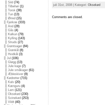
Sild
(74)
juli 31st, 2008 | Kategori:
Oksekød
Tilbehør
(1)
Torsk
(38)
Tun
(13)
Comments are closed.
Ørred
(15)
Fjerkræ
(333)
And
(28)
Gås
(4)
Kalkun
(79)
Kylling
(143)
Struds
(27)
Grøntsager
(84)
Grønkål
(8)
Hvidkål
(3)
Jul
(106)
Gløgg
(13)
Jule kage
(7)
Jule småkager
(61)
Æbleskiver
(9)
Kødretter
(715)
Kalv
(20)
Kænguru
(4)
Lam
(121)
Oksekød
(230)
Svinekød
(253)
Vildt
(40)