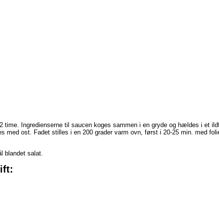
2 time. Ingredienserne til saucen koges sammen i en gryde og hældes i et ild
s med ost. Fadet stilles i en 200 grader varm ovn, først i 20-25 min. med folie
l blandet salat.
ft: