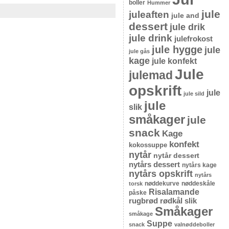
boller
Hummer
jule
juleaften
jule and
dessert
jule drik
jule drink
julefrokost
jule hygge
jule
jule gås
kage
jule konfekt
Jule
julemad
opskrift
jule
jule sild
jule
slik
småkager
jule
snack
Kage
konfekt
kokossuppe
nytår
nytår dessert
nytårs dessert
nytårs kage
nytårs opskrift
nytårs
nøddekurve
nøddeskåle
torsk
Risalamande
påske
rugbrød
rødkål
slik
Småkager
småkage
Suppe
snack
valnøddeboller