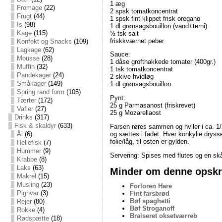
1 æg
Fromage
(22)
2 spsk tomatkoncentrat
Frugt
(44)
1 spsk fint klippet frisk oregano
Is
(98)
1 dl grønsagsbouillon (vand+terni)
Kage
(115)
½ tsk salt
friskkværnet peber
Konfekt og Snacks
(109)
Lagkage
(62)
Sauce:
Mousse
(28)
1 dåse grofthakkede tomater (400gr.)
Muffin
(32)
1 tsk tomatkoncentrat
Pandekager
(24)
2 skive hvidløg
Småkager
(149)
1 dl grønsagsbouillon
Spring rand form
(105)
Pynt:
Tærter
(172)
25 g Parmasanost (friskrevet)
Vafler
(27)
25 g Mozarellaost
Drinks
(317)
Fisk & skaldyr
(633)
Farsen røres sammen og hviler i ca. 1/
og sættes i fadet. Hver konkylie drysse
Ål
(6)
folie/låg, til osten er gylden.
Hellefisk
(7)
Hummer
(9)
Servering: Spises med flutes og en skå
Krabbe
(8)
Laks
(63)
Minder om denne opskri
Makrel
(15)
Musling
(23)
Forloren Hare
Pighvar
(3)
Fint farsbrød
Bøf spaghetti
Rejer
(80)
Bøf Stroganoff
Rokke
(4)
Braiseret oksetværreb
Rødspætte
(18)