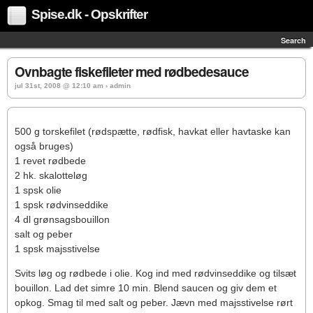
Spise.dk - Opskrifter
Search
Ovnbagte fiskefileter med rødbedesauce
jul 31st, 2008 @ 12:10 am › admin
500 g torskefilet (rødspætte, rødfisk, havkat eller havtaske kan
også bruges)
1 revet rødbede
2 hk. skalotteløg
1 spsk olie
1 spsk rødvinseddike
4 dl grønsagsbouillon
salt og peber
1 spsk majsstivelse
Svits løg og rødbede i olie. Kog ind med rødvinseddike og tilsæt
bouillon. Lad det simre 10 min. Blend saucen og giv dem et
opkog. Smag til med salt og peber. Jævn med majsstivelse rørt