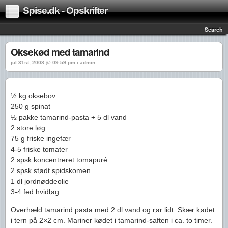
Spise.dk - Opskrifter
Search
Oksekød med tamarind
jul 31st, 2008 @ 09:59 pm › admin
½ kg oksebov
250 g spinat
½ pakke tamarind-pasta + 5 dl vand
2 store løg
75 g friske ingefær
4-5 friske tomater
2 spsk koncentreret tomapuré
2 spsk stødt spidskomen
1 dl jordnøddeolie
3-4 fed hvidløg
Overhæld tamarind pasta med 2 dl vand og rør lidt. Skær kødet
i tern på 2×2 cm. Mariner kødet i tamarind-saften i ca. to timer.