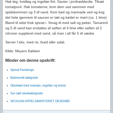
Hak løg, hvidløg og ingefær fint. Sauter i jordnøddeolie. Tilsæt
tomatpuré. Hak tomaterne, kom dem ved sammen med
spidskommen og 3 dl vand. Kom kød og marinade ved og kog
det hele igennem til saucen er tæt og kødet er mørt (ca. 1 time).
Bland til sidst frisk spinat i. Smag til med salt og peber. Tamarind
og 5 dl vand kan erstattes af saften af 4 lime eller saften af 2
citroner suppleret med vand, så man i alt får 5 dl væske.
Server f.eks. med ris, brød eller salat.
Kilde: Meyers Køkken
Minder om denne opskrift:
Spinat Fandango
Balinesisk kødgryde
Oksekød med svampe, ingefær og tomat
Sur-sød oksekødsgryde
SICHUAN APPELSINKRYDRET OKSEKØD