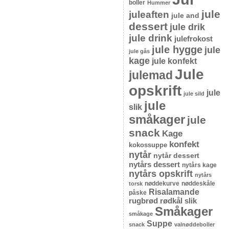
boller
Hummer
jule
juleaften
jule and
dessert
jule drik
jule drink
julefrokost
jule hygge
jule
jule gås
kage
jule konfekt
Jule
julemad
opskrift
jule
jule sild
jule
slik
småkager
jule
snack
Kage
konfekt
kokossuppe
nytår
nytår dessert
nytårs dessert
nytårs kage
nytårs opskrift
nytårs
nøddekurve
nøddeskåle
torsk
Risalamande
påske
rugbrød
rødkål
slik
Småkager
småkage
Suppe
snack
valnøddeboller