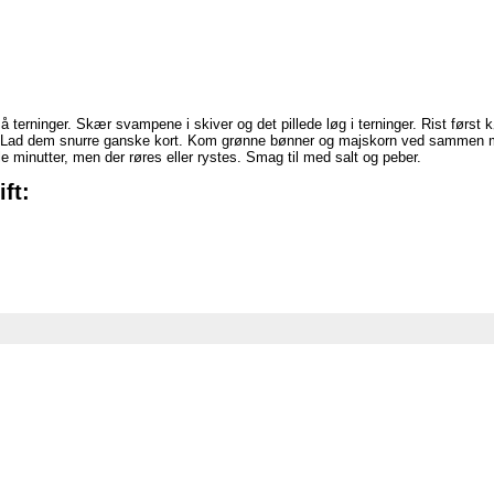
 terninger. Skær svampene i skiver og det pillede løg i terninger. Rist først k
. Lad dem snurre ganske kort. Kom grønne bønner og majskorn ved sammen me
minutter, men der røres eller rystes. Smag til med salt og peber.
ft: