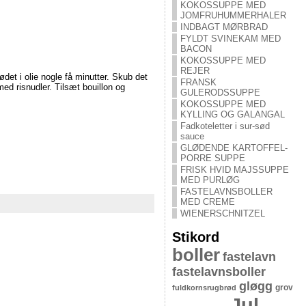
KOKOSSUPPE MED
JOMFRUHUMMERHALER
INDBAGT MØRBRAD
FYLDT SVINEKAM MED
BACON
KOKOSSUPPE MED
REJER
ødet i olie nogle få minutter. Skub det
FRANSK
d risnudler. Tilsæt bouillon og
GULERODSSUPPE
KOKOSSUPPE MED
KYLLING OG GALANGAL
Fadkoteletter i sur-sød
sauce
GLØDENDE KARTOFFEL-
PORRE SUPPE
FRISK HVID MAJSSUPPE
MED PURLØG
FASTELAVNSBOLLER
MED CREME
WIENERSCHNITZEL
Stikord
boller
fastelavn
fastelavnsboller
gløgg
grov
fuldkornsrugbrød
Jul