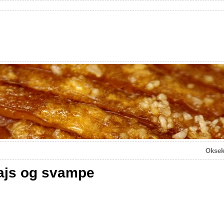
Oksek
js og svampe