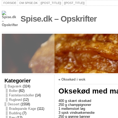
FORSIDE
OM SPISE.DK
[[POST_TITLE]]
[[POST_TITLE]]
Spise.dk – Opskrifter
Kategorier
«
Oksekød i wok
Bagværk
(324)
Oksekød med ma
Boller
(82)
Fastelavnsboller
(14)
Rugbrød
(12)
400 g skært oksekød
Dessert
(1558)
250 g champpignoner
1 mellemstort løg
Bradepande Kage
(111)
3 spsk vindruekerneolie
Budding
(7)
250 g grønne bønner
Bær
(12)