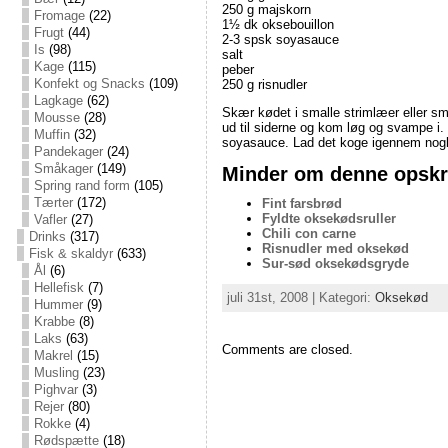
250 g majskorn
Fromage
(22)
1½ dk oksebouillon
Frugt
(44)
2-3 spsk soyasauce
Is
(98)
salt
Kage
(115)
peber
Konfekt og Snacks
(109)
250 g risnudler
Lagkage
(62)
Skær kødet i smalle strimlæer eller små
Mousse
(28)
ud til siderne og kom løg og svampe i
Muffin
(32)
soyasauce. Lad det koge igennem nogle 
Pandekager
(24)
Småkager
(149)
Minder om denne opskri
Spring rand form
(105)
Tærter
(172)
Fint farsbrød
Fyldte oksekødsruller
Vafler
(27)
Chili con carne
Drinks
(317)
Risnudler med oksekød
Fisk & skaldyr
(633)
Sur-sød oksekødsgryde
Ål
(6)
Hellefisk
(7)
juli 31st, 2008 | Kategori:
Oksekød
Hummer
(9)
Krabbe
(8)
Laks
(63)
Comments are closed.
Makrel
(15)
Musling
(23)
Pighvar
(3)
Rejer
(80)
Rokke
(4)
Rødspætte
(18)