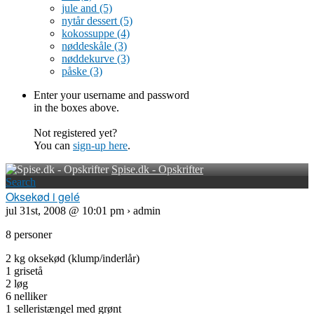
jule and
(5)
nytår dessert
(5)
kokossuppe
(4)
nøddeskåle
(3)
nøddekurve
(3)
påske
(3)
Enter your username and password
in the boxes above.
Not registered yet?
You can
sign-up here
.
Spise.dk - Opskrifter
Search
Oksekød i gelé
jul 31st, 2008 @ 10:01 pm › admin
8 personer
2 kg oksekød (klump/inderlår)
1 grisetå
2 løg
6 nelliker
1 selleristængel med grønt