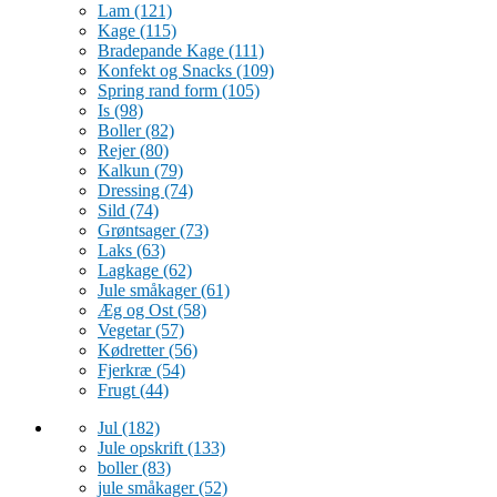
Lam
(121)
Kage
(115)
Bradepande Kage
(111)
Konfekt og Snacks
(109)
Spring rand form
(105)
Is
(98)
Boller
(82)
Rejer
(80)
Kalkun
(79)
Dressing
(74)
Sild
(74)
Grøntsager
(73)
Laks
(63)
Lagkage
(62)
Jule småkager
(61)
Æg og Ost
(58)
Vegetar
(57)
Kødretter
(56)
Fjerkræ
(54)
Frugt
(44)
Jul
(182)
Jule opskrift
(133)
boller
(83)
jule småkager
(52)