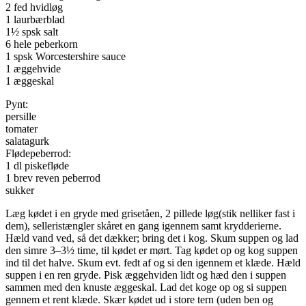
2 fed hvidløg
1 laurbærblad
1½ spsk salt
6 hele peberkorn
1 spsk Worcestershire sauce
1 æggehvide
1 æggeskal
Pynt:
persille
tomater
salatagurk
Flødepeberrod:
1 dl piskefløde
1 brev reven peberrod
sukker
Læg kødet i en gryde med grisetåen, 2 pillede løg(stik nelliker fast i
dem), selleristængler skåret en gang igennem samt krydderierne.
Hæld vand ved, så det dækker; bring det i kog. Skum suppen og lad
den simre 3–3½ time, til kødet er mørt. Tag kødet op og kog suppen
ind til det halve. Skum evt. fedt af og si den igennem et klæde. Hæld
suppen i en ren gryde. Pisk æggehviden lidt og hæd den i suppen
sammen med den knuste æggeskal. Lad det koge op og si suppen
gennem et rent klæde. Skær kødet ud i store tern (uden ben og