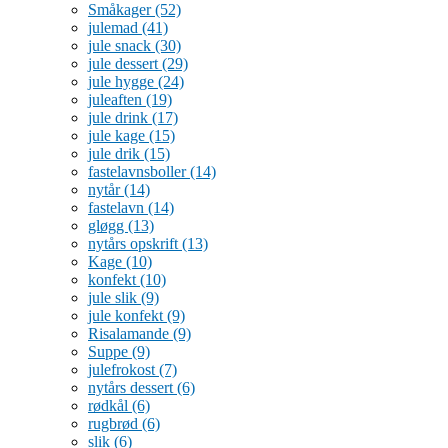
Småkager
(52)
julemad
(41)
jule snack
(30)
jule dessert
(29)
jule hygge
(24)
juleaften
(19)
jule drink
(17)
jule kage
(15)
jule drik
(15)
fastelavnsboller
(14)
nytår
(14)
fastelavn
(14)
gløgg
(13)
nytårs opskrift
(13)
Kage
(10)
konfekt
(10)
jule slik
(9)
jule konfekt
(9)
Risalamande
(9)
Suppe
(9)
julefrokost
(7)
nytårs dessert
(6)
rødkål
(6)
rugbrød
(6)
slik
(6)