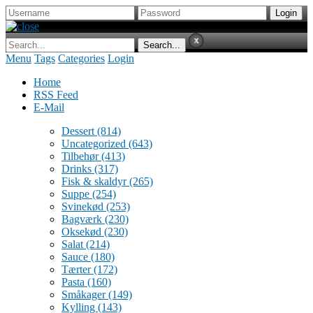
Menu
Tags
Categories
Login
Home
RSS Feed
E-Mail
Dessert
(814)
Uncategorized
(643)
Tilbehør
(413)
Drinks
(317)
Fisk & skaldyr
(265)
Suppe
(254)
Svinekød
(253)
Bagværk
(230)
Oksekød
(230)
Salat
(214)
Sauce
(180)
Tærter
(172)
Pasta
(160)
Småkager
(149)
Kylling
(143)