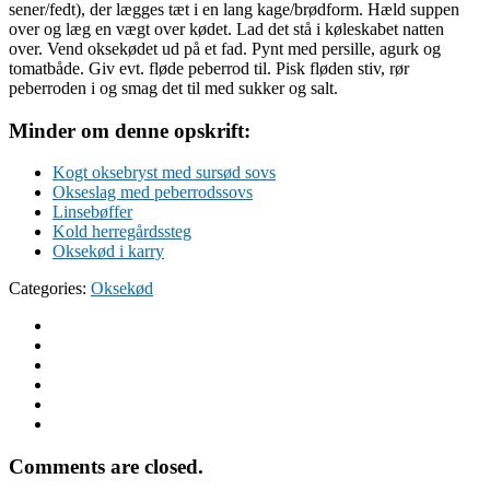
sener/fedt), der lægges tæt i en lang kage/brødform. Hæld suppen
over og læg en vægt over kødet. Lad det stå i køleskabet natten
over. Vend oksekødet ud på et fad. Pynt med persille, agurk og
tomatbåde. Giv evt. fløde peberrod til. Pisk fløden stiv, rør
peberroden i og smag det til med sukker og salt.
Minder om denne opskrift:
Kogt oksebryst med sursød sovs
Okseslag med peberrodssovs
Linsebøffer
Kold herregårdssteg
Oksekød i karry
Categories:
Oksekød
Comments are closed.