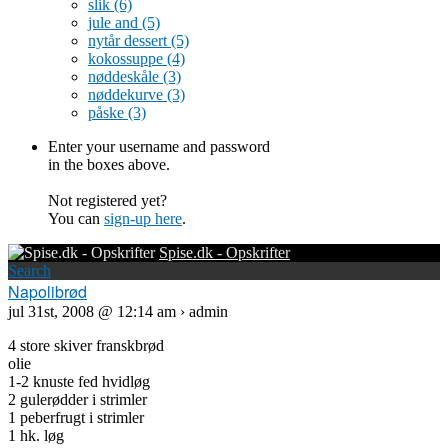
slik
(6)
jule and
(5)
nytår dessert
(5)
kokossuppe
(4)
nøddeskåle
(3)
nøddekurve
(3)
påske
(3)
Enter your username and password
in the boxes above.
Not registered yet?
You can
sign-up here
.
Spise.dk - Opskrifter
Search
Napolibrød
jul 31st, 2008 @ 12:14 am › admin
4 store skiver franskbrød
olie
1-2 knuste fed hvidløg
2 gulerødder i strimler
1 peberfrugt i strimler
1 hk. løg