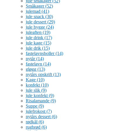
jule småkager
(52)
Småkager
(52)
julemad
(41)
jule snack
(30)
jule dessert
(29)
jule hygge
(24)
juleaften
(19)
jule drink
(17)
jule kage
(15)
jule drik
(15)
fastelavnsboller
(14)
nytår
(14)
fastelavn
(14)
gløgg
(13)
nytårs opskrift
(13)
Kage
(10)
konfekt
(10)
jule slik
(9)
jule konfekt
(9)
Risalamande
(9)
Suppe
(9)
julefrokost
(7)
nytårs dessert
(6)
rødkål
(6)
rugbrød
(6)