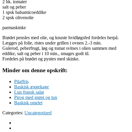
2 hk. tomater
salt og peber
1 spsk balsamicoeddike
2 spsk olivenolie
parmaskinke
Brødet pensles med olie, og knuste hvidløgsfed fordeles herpå.
Lægges på folie, ristes under grillen i ovnen 2.-3 min.
Gulerod, peberfrugt, løg og tomat svitses i olien sammen med
eddike, salt og peber i 10 min., smages godt til.
Fordeles på brødet og pyntes med skinke.
Minder om denne opskrift:
Pilaffris
Baskisk æggekage
Lun fransk salat
Pirog med grønt og tun
Baskisk omelet
Categories:
Uncategorized