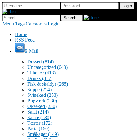
Menu
Tags
Categories
Login
Home
RSS Feed
E-Mail
Dessert
(814)
Uncategorized
(643)
Tilbehør
(413)
Drinks
(317)
Fisk & skaldyr
(265)
Suppe
(254)
Svinekød
(253)
Bagværk
(230)
Oksekød
(230)
Salat
(214)
Sauce
(180)
Tærter
(172)
Pasta
(160)
Småkager
(149)