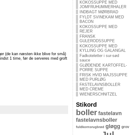
KOKOSSUPPE MED
JOMFRUHUMMERHALER
INDBAGT MØRBRAD
FYLDT SVINEKAM MED
BACON
KOKOSSUPPE MED
REJER
FRANSK
GULERODSSUPPE
KOKOSSUPPE MED
KYLLING OG GALANGAL
nger (de kan næsten ikke blive for små)
Fadkoteletter i sur-sød
dst 1 time, før de serveres med groft
sauce
GLØDENDE KARTOFFEL-
PORRE SUPPE
FRISK HVID MAJSSUPPE
MED PURLØG
FASTELAVNSBOLLER
MED CREME
WIENERSCHNITZEL
Stikord
boller
fastelavn
fastelavnsboller
gløgg
grov
fuldkornsrugbrød
Jul