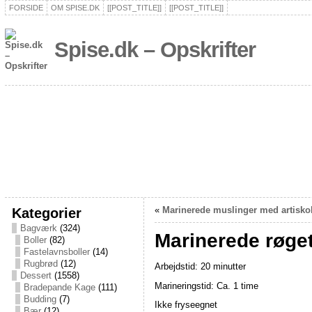
FORSIDE
OM SPISE.DK
[[POST_TITLE]]
[[POST_TITLE]]
Spise.dk – Opskrifter
Kategorier
«
Marinerede muslinger med artisk
Bagværk
(324)
Marinerede røget
Boller
(82)
Fastelavnsboller
(14)
Rugbrød
(12)
Arbejdstid: 20 minutter
Dessert
(1558)
Marineringstid: Ca. 1 time
Bradepande Kage
(111)
Budding
(7)
Ikke fryseegnet
Bær
(12)