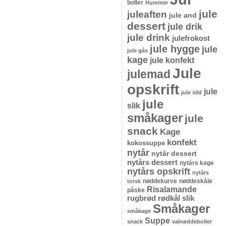
boller
Hummer
jule
juleaften
jule and
dessert
jule drik
jule drink
julefrokost
jule hygge
jule
jule gås
kage
jule konfekt
Jule
julemad
opskrift
jule
jule sild
jule
slik
småkager
jule
snack
Kage
konfekt
kokossuppe
nytår
nytår dessert
nytårs dessert
nytårs kage
nytårs opskrift
nytårs
nøddekurve
nøddeskåle
torsk
Risalamande
påske
rugbrød
rødkål
slik
Småkager
småkage
Suppe
snack
valnøddeboller