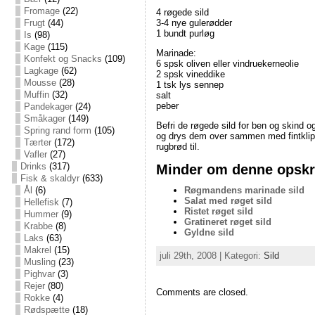
Fromage
(22)
4 røgede sild
Frugt
(44)
3-4 nye gulerødder
1 bundt purløg
Is
(98)
Kage
(115)
Marinade:
Konfekt og Snacks
(109)
6 spsk oliven eller vindruekerneolie
Lagkage
(62)
2 spsk vineddike
Mousse
(28)
1 tsk lys sennep
Muffin
(32)
salt
peber
Pandekager
(24)
Småkager
(149)
Befri de røgede sild for ben og skind o
Spring rand form
(105)
og drys dem over sammen med fintklipp
Tærter
(172)
rugbrød til.
Vafler
(27)
Minder om denne opskri
Drinks
(317)
Fisk & skaldyr
(633)
Røgmandens marinade sild
Ål
(6)
Salat med røget sild
Hellefisk
(7)
Ristet røget sild
Hummer
(9)
Gratineret røget sild
Krabbe
(8)
Gyldne sild
Laks
(63)
Makrel
(15)
juli 29th, 2008 | Kategori:
Sild
Musling
(23)
Pighvar
(3)
Rejer
(80)
Comments are closed.
Rokke
(4)
Rødspætte
(18)