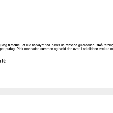
g læg fileterne i et lille halvdybt fad. Skær de rensede gulerødder i små terni
et purløg. Pisk marinaden sammen og hæld den over. Lad sildene trække min
ft: