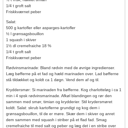
1/4 t groft salt
Friskkværnet peber
Salat:
500 g kartofler eller asparges-kartofler
½ l grønsagsbouillon
1 squash i skiver
1½ dl cremefraiche 18 %
1/4 t groft salt
Friskkværnet peber
Rødvinsmarinade: Bland rødvin med de øvrige ingredienser.
Læg bøfferne på et fad og hæld marinaden over. Lad bøfferne
stå tildækket og koldt ca 1 døgn. Vend dem af og til.
Kryddersmør: Si marinaden fra bøfferne. Kog charlotteløg i ca 1
min i 4 spsk rødvinsmarinade. Afkøl blandingen og rør den
sammen med smør, timian og krydderier. Stil krydersmøret
koldt. Salat: skrub kartoflerne grundigt og kog dem i
grønsagsbouillon, til de er møre. Skær dem i skiver og anret
dem sammen med squash i striber på et flad fad. Smag
cremefraiche til med salt og peber og læg det i en stribe over