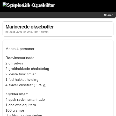
Spise.dk - Opskrifter
Search
Marinerede oksebøffer
jul 31st, 2008 @ 09:37 pm › admin
Meats 4 personer
Rødvinsmarinade:
2 dl rødvin
2 grofthakkede chalotteløg
2 kviste frisk timian
1 fed hakket hvidløg
4 skiver oksefilet ( 175 g)
Kryddersmør:
4 spsk rødvinsmarinade
1 chalotteløg i tern
100 g smør
½ t frisk, hakket timian