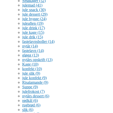
Småkager
(52)
julemad
(41)
jule snack
(30)
jule dessert
(29)
jule hygge
(24)
juleaften
(19)
jule drink
(17)
jule kage
(15)
jule drik
(15)
fastelavnsboller
(14)
nytår
(14)
fastelavn
(14)
gløgg
(13)
nytårs opskrift
(13)
Kage
(10)
konfekt
(10)
jule slik
(9)
jule konfekt
(9)
Risalamande
(9)
Suppe
(9)
julefrokost
(7)
nytårs dessert
(6)
rødkål
(6)
rugbrød
(6)
slik
(6)