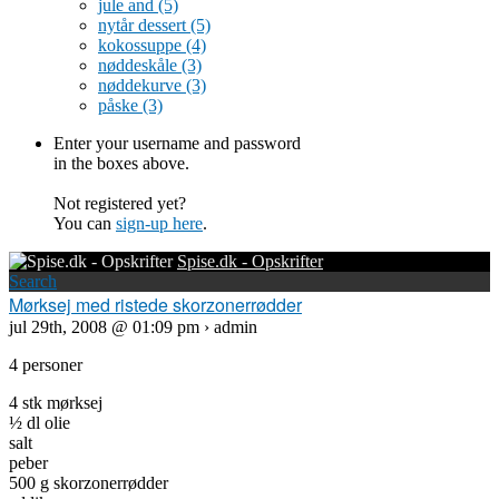
jule and
(5)
nytår dessert
(5)
kokossuppe
(4)
nøddeskåle
(3)
nøddekurve
(3)
påske
(3)
Enter your username and password
in the boxes above.
Not registered yet?
You can
sign-up here
.
Spise.dk - Opskrifter
Search
Mørksej med ristede skorzonerrødder
jul 29th, 2008 @ 01:09 pm › admin
4 personer
4 stk mørksej
½ dl olie
salt
peber
500 g skorzonerrødder