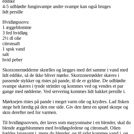
eddike
4-5 udblødte fungisvampe andre svampe kan også bruges
lidt persille
Hvidløgssovs:
1 æggeblomme
3 fed hvidløg
2½ dl olie
citronsaft
1 spsk vand
salt
hvid peber
Skorzonerrødderne skrælles og lægges med det samme i vand med
lidt eddike, så de ikke bliver mørke. Skorzonerrødder skæres i
passende stykker og ristes på pande, til de er gyldne. De udblødte
svampe skæres i tynde strimler og kommes ved og vendes et par
gange med rødderne. Ved servering kommes lidt hakket persille i.
Mørksejen ristes på pande i meget varm olie og krydres. Lad fisken
stege helt færdig på den ene side. Giv den først en sprød skorpe og
skru derefter ned for varmen.
Til hvidløgssovsen, der laves som mayyonnaise i en blender, skal du
blende æggeblommen med hvidløgsfedene og citronsaft. Olien
hældes langsomt i, mens du blender, og til sidst kommes vand i, og