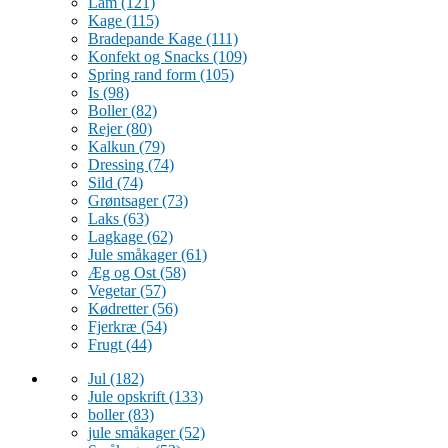
Lam
(121)
Kage
(115)
Bradepande Kage
(111)
Konfekt og Snacks
(109)
Spring rand form
(105)
Is
(98)
Boller
(82)
Rejer
(80)
Kalkun
(79)
Dressing
(74)
Sild
(74)
Grøntsager
(73)
Laks
(63)
Lagkage
(62)
Jule småkager
(61)
Æg og Ost
(58)
Vegetar
(57)
Kødretter
(56)
Fjerkræ
(54)
Frugt
(44)
Jul
(182)
Jule opskrift
(133)
boller
(83)
jule småkager
(52)