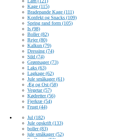
Lam
(121)
Kage
(115)
Bradepande Kage
(111)
Konfekt og Snacks
(109)
Spring rand form
(105)
Is
(98)
Boller
(82)
Rejer
(80)
Kalkun
(79)
Dressing
(74)
Sild
(74)
Grøntsager
(73)
Laks
(63)
Lagkage
(62)
Jule småkager
(61)
Æg og Ost
(58)
Vegetar
(57)
Kødretter
(56)
Fjerkræ
(54)
Frugt
(44)
Jul
(182)
Jule opskrift
(133)
boller
(83)
jule småkager
(52)