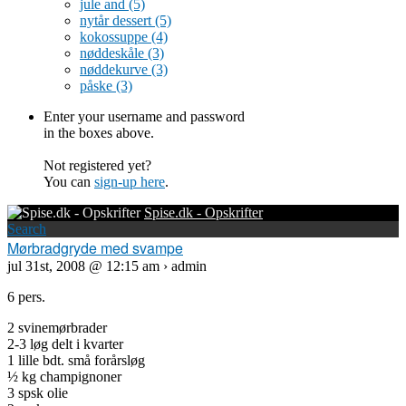
jule and
(5)
nytår dessert
(5)
kokossuppe
(4)
nøddeskåle
(3)
nøddekurve
(3)
påske
(3)
Enter your username and password
in the boxes above.
Not registered yet?
You can
sign-up here
.
Spise.dk - Opskrifter
Search
Mørbradgryde med svampe
jul 31st, 2008 @ 12:15 am › admin
6 pers.
2 svinemørbrader
2-3 løg delt i kvarter
1 lille bdt. små forårsløg
½ kg champignoner
3 spsk olie