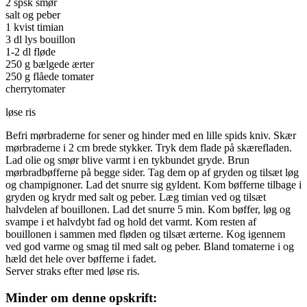
2 spsk smør
salt og peber
1 kvist timian
3 dl lys bouillon
1-2 dl fløde
250 g bælgede ærter
250 g flåede tomater
cherrytomater
løse ris
Befri mørbraderne for sener og hinder med en lille spids kniv. Skær
mørbraderne i 2 cm brede stykker. Tryk dem flade på skærefladen.
Lad olie og smør blive varmt i en tykbundet gryde. Brun
mørbradbøfferne på begge sider. Tag dem op af gryden og tilsæt løg
og champignoner. Lad det snurre sig gyldent. Kom bøfferne tilbage i
gryden og krydr med salt og peber. Læg timian ved og tilsæt
halvdelen af bouillonen. Lad det snurre 5 min. Kom bøffer, løg og
svampe i et halvdybt fad og hold det varmt. Kom resten af
bouillonen i sammen med fløden og tilsæt ærterne. Kog igennem
ved god varme og smag til med salt og peber. Bland tomaterne i og
hæld det hele over bøfferne i fadet.
Server straks efter med løse ris.
Minder om denne opskrift: