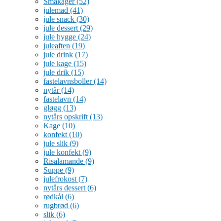
Småkager
(52)
julemad
(41)
jule snack
(30)
jule dessert
(29)
jule hygge
(24)
juleaften
(19)
jule drink
(17)
jule kage
(15)
jule drik
(15)
fastelavnsboller
(14)
nytår
(14)
fastelavn
(14)
gløgg
(13)
nytårs opskrift
(13)
Kage
(10)
konfekt
(10)
jule slik
(9)
jule konfekt
(9)
Risalamande
(9)
Suppe
(9)
julefrokost
(7)
nytårs dessert
(6)
rødkål
(6)
rugbrød
(6)
slik
(6)