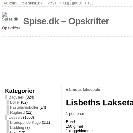
FORSIDE
OM SPISE.DK
[[POST_TITLE]]
[[POST_TITLE]]
Spise.dk – Opskrifter
Kategorier
«
Lindas laksepaté
Bagværk
(324)
Lisbeths Lakset
Boller
(82)
Fastelavnsboller
(14)
Rugbrød
(12)
1 portioner
Dessert
(1558)
Bund:
Bradepande Kage
(111)
150 g mel
Budding
(7)
1 æggeblomme
Bær
(12)