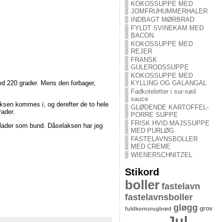
KOKOSSUPPE MED
JOMFRUHUMMERHALER
INDBAGT MØRBRAD
FYLDT SVINEKAM MED
BACON
KOKOSSUPPE MED
REJER
FRANSK
GULERODSSUPPE
KOKOSSUPPE MED
KYLLING OG GALANGAL
ved 220 grader. Mens den forbager,
Fadkoteletter i sur-sød
sauce
ksen kommes i, og derefter de to hele
GLØDENDE KARTOFFEL-
ader.
PORRE SUPPE
FRISK HVID MAJSSUPPE
plader som bund. Dåselaksen har jeg
MED PURLØG
FASTELAVNSBOLLER
MED CREME
WIENERSCHNITZEL
Stikord
boller
fastelavn
fastelavnsboller
gløgg
grov
fuldkornsrugbrød
Jul