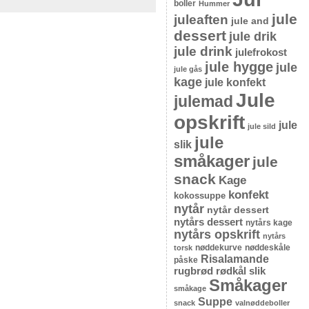
boller
Hummer
jule
juleaften
jule and
dessert
jule drik
jule drink
julefrokost
jule hygge
jule
jule gås
kage
jule konfekt
Jule
julemad
opskrift
jule
jule sild
jule
slik
småkager
jule
snack
Kage
konfekt
kokossuppe
nytår
nytår dessert
nytårs dessert
nytårs kage
nytårs opskrift
nytårs
nøddekurve
nøddeskåle
torsk
Risalamande
påske
rugbrød
rødkål
slik
Småkager
småkage
Suppe
snack
valnøddeboller