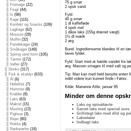
75 g smør
Fromage
(22)
2 spsk vand
Frugt
(44)
Is
(98)
Fyld:
40 g smør
Kage
(115)
1 dl kaffefløde
Konfekt og Snacks
(109)
4 spsk mel
Lagkage
(62)
1 dåse laks (155g drænet vægt)
Mousse
(28)
1½ dl mælk
Muffin
(32)
2 æg
Pandekager
(24)
Bund: Ingredienserne blandes til en tæ
Småkager
(149)
laves fyldet.
Spring rand form
(105)
Tærter
(172)
Fyld: Start med at hælde vandet fra la
Vafler
(27)
æg. Massen smages til med salt og pe
Drinks
(317)
Tip: Man kan med held benytte enten Ma
Fisk & skaldyr
(633)
indtil videre kun kunnet finde i Føtex.
Ål
(6)
Hellefisk
(7)
Kilde: Marianne Attle, januar 95
Hummer
(9)
Krabbe
(8)
Minder om denne opskri
Laks
(63)
Makrel
(15)
Laks og spinattærte
Musling
(23)
Garvet laks med special sovs
Grillstegt laks med dild og p
Pighvar
(3)
Laksetatar
Rejer
(80)
Indbagt laks
Rokke
(4)
Rødspætte
(18)