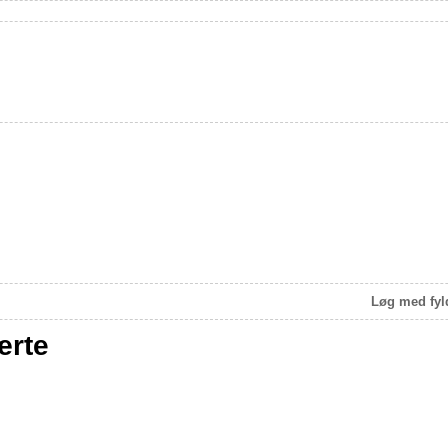
Løg med fyld
ærte