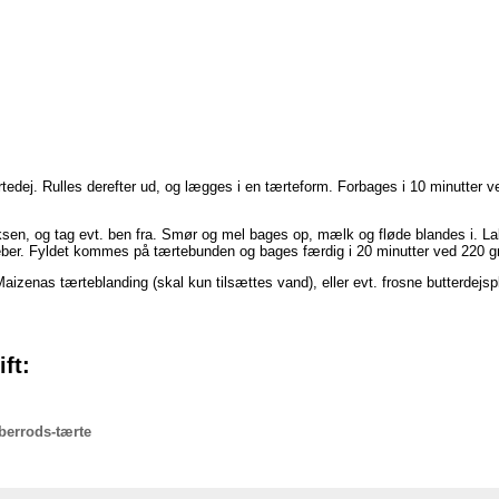
rtedej. Rulles derefter ud, og lægges i en tærteform. Forbages i 10 minutter 
ksen, og tag evt. ben fra. Smør og mel bages op, mælk og fløde blandes i. La
ber. Fyldet kommes på tærtebunden og bages færdig i 20 minutter ved 220 gr
izenas tærteblanding (skal kun tilsættes vand), eller evt. frosne butterdejs
ft:
eberrods-tærte