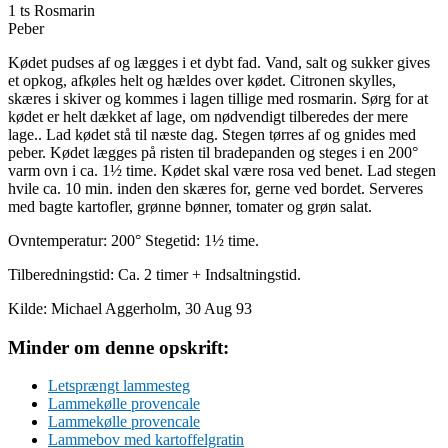
1 ts Rosmarin
Peber
Kødet pudses af og lægges i et dybt fad. Vand, salt og sukker gives
et opkog, afkøles helt og hældes over kødet. Citronen skylles,
skæres i skiver og kommes i lagen tillige med rosmarin. Sørg for at
kødet er helt dækket af lage, om nødvendigt tilberedes der mere
lage.. Lad kødet stå til næste dag. Stegen tørres af og gnides med
peber. Kødet lægges på risten til bradepanden og steges i en 200°
varm ovn i ca. 1½ time. Kødet skal være rosa ved benet. Lad stegen
hvile ca. 10 min. inden den skæres for, gerne ved bordet. Serveres
med bagte kartofler, grønne bønner, tomater og grøn salat.
Ovntemperatur: 200° Stegetid: 1½ time.
Tilberedningstid: Ca. 2 timer + Indsaltningstid.
Kilde: Michael Aggerholm, 30 Aug 93
Minder om denne opskrift:
Letsprængt lammesteg
Lammekølle provencale
Lammekølle provencale
Lammebov med kartoffelgratin