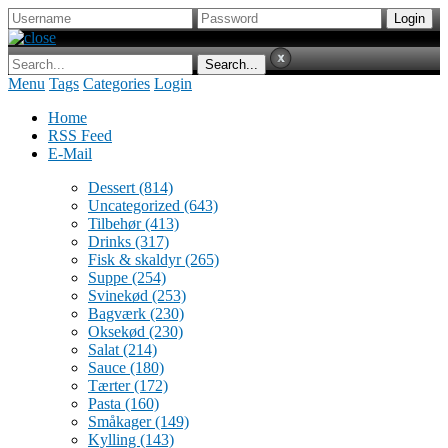
Menu
Tags
Categories
Login
Home
RSS Feed
E-Mail
Dessert
(814)
Uncategorized
(643)
Tilbehør
(413)
Drinks
(317)
Fisk & skaldyr
(265)
Suppe
(254)
Svinekød
(253)
Bagværk
(230)
Oksekød
(230)
Salat
(214)
Sauce
(180)
Tærter
(172)
Pasta
(160)
Småkager
(149)
Kylling
(143)