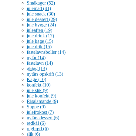
Småkager
(52)
julemad
(41)
jule snack
(30)
jule dessert
(29)
jule hygge
(24)
juleaften
(19)
jule drink
(17)
jule kage
(15)
jule drik
(15)
fastelavnsboller
(14)
nytår
(14)
fastelavn
(14)
gløgg
(13)
nytårs opskrift
(13)
Kage
(10)
konfekt
(10)
jule slik
(9)
jule konfekt
(9)
Risalamande
(9)
Suppe
(9)
julefrokost
(7)
nytårs dessert
(6)
rødkål
(6)
rugbrød
(6)
slik
(6)