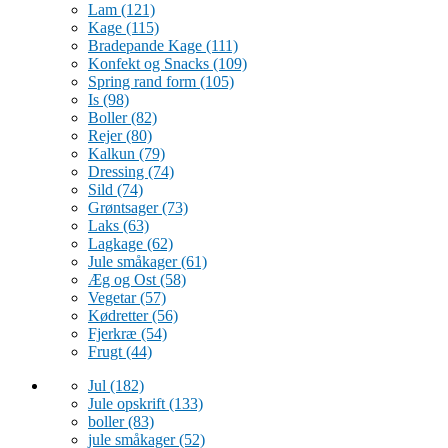
Lam
(121)
Kage
(115)
Bradepande Kage
(111)
Konfekt og Snacks
(109)
Spring rand form
(105)
Is
(98)
Boller
(82)
Rejer
(80)
Kalkun
(79)
Dressing
(74)
Sild
(74)
Grøntsager
(73)
Laks
(63)
Lagkage
(62)
Jule småkager
(61)
Æg og Ost
(58)
Vegetar
(57)
Kødretter
(56)
Fjerkræ
(54)
Frugt
(44)
Jul
(182)
Jule opskrift
(133)
boller
(83)
jule småkager
(52)