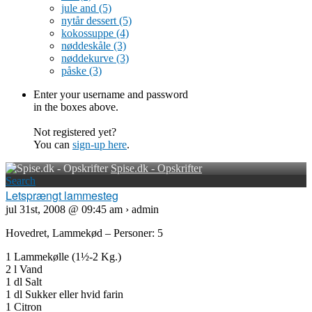
jule and
(5)
nytår dessert
(5)
kokossuppe
(4)
nøddeskåle
(3)
nøddekurve
(3)
påske
(3)
Enter your username and password
in the boxes above.
Not registered yet?
You can
sign-up here
.
Spise.dk - Opskrifter
Search
Letsprængt lammesteg
jul 31st, 2008 @ 09:45 am › admin
Hovedret, Lammekød – Personer: 5
1 Lammekølle (1½-2 Kg.)
2 l Vand
1 dl Salt
1 dl Sukker eller hvid farin
1 Citron