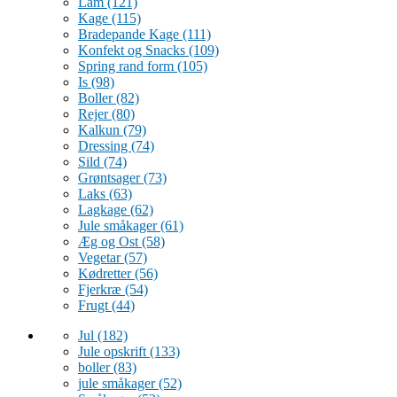
Lam
(121)
Kage
(115)
Bradepande Kage
(111)
Konfekt og Snacks
(109)
Spring rand form
(105)
Is
(98)
Boller
(82)
Rejer
(80)
Kalkun
(79)
Dressing
(74)
Sild
(74)
Grøntsager
(73)
Laks
(63)
Lagkage
(62)
Jule småkager
(61)
Æg og Ost
(58)
Vegetar
(57)
Kødretter
(56)
Fjerkræ
(54)
Frugt
(44)
Jul
(182)
Jule opskrift
(133)
boller
(83)
jule småkager
(52)