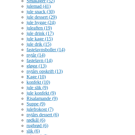
Småkager
(52)
julemad
(41)
jule snack
(30)
jule dessert
(29)
jule hygge
(24)
juleaften
(19)
jule drink
(17)
jule kage
(15)
jule drik
(15)
fastelavnsboller
(14)
nytår
(14)
fastelavn
(14)
gløgg
(13)
nytårs opskrift
(13)
Kage
(10)
konfekt
(10)
jule slik
(9)
jule konfekt
(9)
Risalamande
(9)
Suppe
(9)
julefrokost
(7)
nytårs dessert
(6)
rødkål
(6)
rugbrød
(6)
slik
(6)