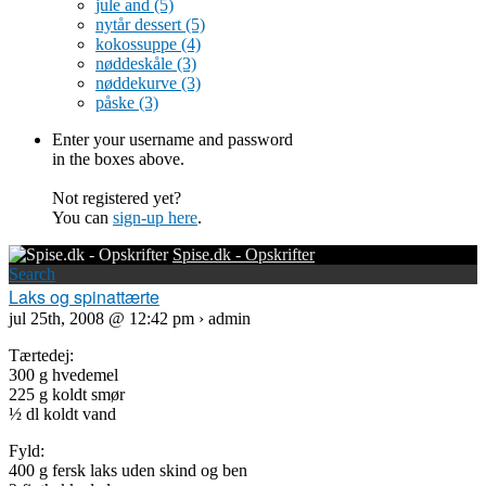
jule and
(5)
nytår dessert
(5)
kokossuppe
(4)
nøddeskåle
(3)
nøddekurve
(3)
påske
(3)
Enter your username and password
in the boxes above.
Not registered yet?
You can
sign-up here
.
Spise.dk - Opskrifter
Search
Laks og spinattærte
jul 25th, 2008 @ 12:42 pm › admin
Tærtedej:
300 g hvedemel
225 g koldt smør
½ dl koldt vand
Fyld:
400 g fersk laks uden skind og ben