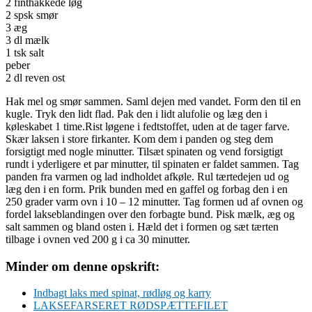
2 finthakkede løg
2 spsk smør
3 æg
3 dl mælk
1 tsk salt
peber
2 dl reven ost
Hak mel og smør sammen. Saml dejen med vandet. Form den til en
kugle. Tryk den lidt flad. Pak den i lidt alufolie og læg den i
køleskabet 1 time.Rist løgene i fedtstoffet, uden at de tager farve.
Skær laksen i store firkanter. Kom dem i panden og steg dem
forsigtigt med nogle minutter. Tilsæt spinaten og vend forsigtigt
rundt i yderligere et par minutter, til spinaten er faldet sammen. Tag
panden fra varmen og lad indholdet afkøle. Rul tærtedejen ud og
læg den i en form. Prik bunden med en gaffel og forbag den i en
250 grader varm ovn i 10 – 12 minutter. Tag formen ud af ovnen og
fordel lakseblandingen over den forbagte bund. Pisk mælk, æg og
salt sammen og bland osten i. Hæld det i formen og sæt tærten
tilbage i ovnen ved 200 g i ca 30 minutter.
Minder om denne opskrift:
Indbagt laks med spinat, rødløg og karry
LAKSEFARSERET RØDSPÆTTEFILET