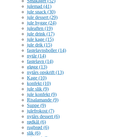
Småkager
(52)
julemad
(41)
jule snack
(30)
jule dessert
(29)
jule hygge
(24)
juleaften
(19)
jule drink
(17)
jule kage
(15)
jule drik
(15)
fastelavnsboller
(14)
nytår
(14)
fastelavn
(14)
gløgg
(13)
nytårs opskrift
(13)
Kage
(10)
konfekt
(10)
jule slik
(9)
jule konfekt
(9)
Risalamande
(9)
Suppe
(9)
julefrokost
(7)
nytårs dessert
(6)
rødkål
(6)
rugbrød
(6)
slik
(6)