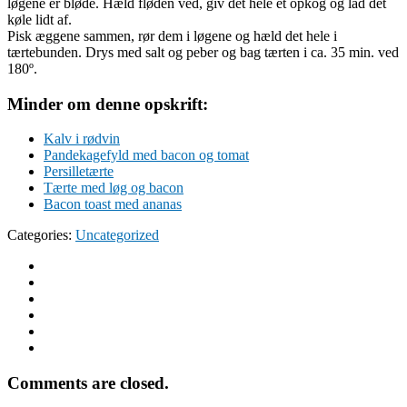
løgene er bløde. Hæld fløden ved, giv det hele et opkog og lad det
køle lidt af.
Pisk æggene sammen, rør dem i løgene og hæld det hele i
tærtebunden. Drys med salt og peber og bag tærten i ca. 35 min. ved
180º.
Minder om denne opskrift:
Kalv i rødvin
Pandekagefyld med bacon og tomat
Persilletærte
Tærte med løg og bacon
Bacon toast med ananas
Categories:
Uncategorized
Comments are closed.