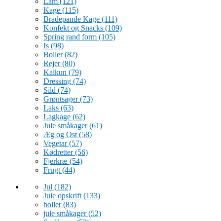
Lam
(121)
Kage
(115)
Bradepande Kage
(111)
Konfekt og Snacks
(109)
Spring rand form
(105)
Is
(98)
Boller
(82)
Rejer
(80)
Kalkun
(79)
Dressing
(74)
Sild
(74)
Grøntsager
(73)
Laks
(63)
Lagkage
(62)
Jule småkager
(61)
Æg og Ost
(58)
Vegetar
(57)
Kødretter
(56)
Fjerkræ
(54)
Frugt
(44)
Jul
(182)
Jule opskrift
(133)
boller
(83)
jule småkager
(52)