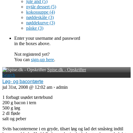
jule and
(5)
nytår dessert
(5)
kokossuppe
(4)
nøddeskåle
(3)
nøddekurve
(3)
påske
(3)
Enter your username and password
in the boxes above.
Not registered yet?
You can
sign-up here
.
Spise.dk - Opskrifter
Search
Løg- og bacontærte
jul 31st, 2008 @ 12:02 am › admin
1 forbagt usødet tærtebund
200 g bacon i tern
500 g løg
2 dl fløde
salt og peber
Svits baconternene i en gryde, tilsæt løg og lad det småsteg indtil